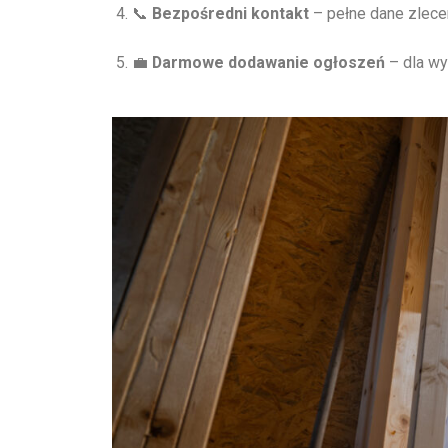
📞
Bezpośredni kontakt
– pełne dane zlecen
💼
Darmowe dodawanie ogłoszeń
– dla wy