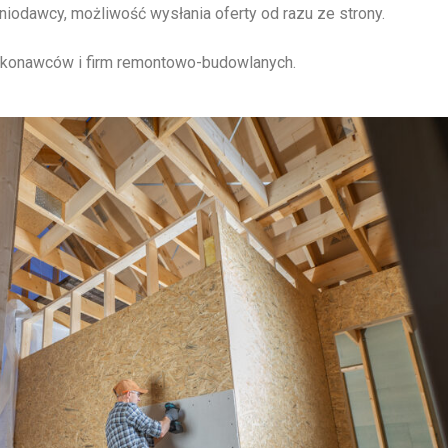
iodawcy, możliwość wysłania oferty od razu ze strony.
konawców i firm remontowo-budowlanych.