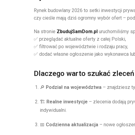
Rynek budowlany 2026 to setki inwestycji prywa
czy cieśle mają dziś ogromny wybór ofert – po
Na stronie
ZbudujSamDom.pl
uruchomiliśmy sp
✅ przeglądać aktualne oferty z całej Polski,
✅ filtrować po województwie i rodzaju pracy,
✅ dodać własne ogłoszenie jako wykonawca lub
Dlaczego warto szukać zlece
🔎
Podział na województwa
– znajdziesz tyl
🏗️
Realne inwestycje
– zlecenia dodają pry
indywidualni.
📅
Codzienna aktualizacja
– nowe ogłoszeni