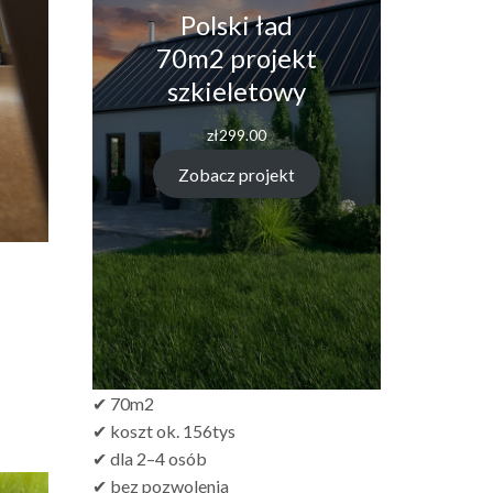
Polski ład
70m2 projekt
szkieletowy
zł
299.00
Zobacz projekt
✔ 70m2
✔ koszt ok. 156tys
✔ dla 2–4 osób
✔ bez pozwolenia