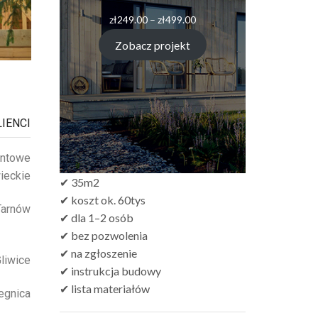
zł
249.00
–
zł
499.00
Zobacz projekt
IENCI
ontowe
ieckie
✔ 35m2
✔ koszt ok. 60tys
Tarnów
✔ dla 1–2 osób
✔ bez pozwolenia
✔ na zgłoszenie
liwice
✔ instrukcja budowy
✔ lista materiałów
egnica