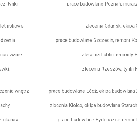
z, tynki
prace budowlane Poznań, murarz
 letniskowe
zlecenia Gdańsk, ekipa 
odzenia
prace budowlane Szczecin, remont Ko
 murowanie
zlecenia Lublin, remonty 
ewki,
zlecenia Rzeszów, tynki 
zenia wnętrz
prace budowlane Łódź, ekipa budowlana 
dachy
zlecenia Kielce, ekipa budowlana Starac
, glazura
prace budowlane Bydgoszcz, remont