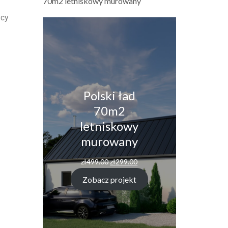
70m2 letniskowy murowany
ycy
Polski ład
70m2
letniskowy
murowany
zł
499.00
zł
299.00
Zobacz projekt