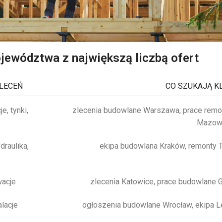
jewództwa z największą liczbą ofert
ZLECEŃ
CO SZUKAJĄ KL
, tynki,
zlecenia budowlane Warszawa, prace rem
Mazow
draulika,
ekipa budowlana Kraków, remonty 
wacje
zlecenia Katowice, prace budowlane G
alacje
ogłoszenia budowlane Wrocław, ekipa L