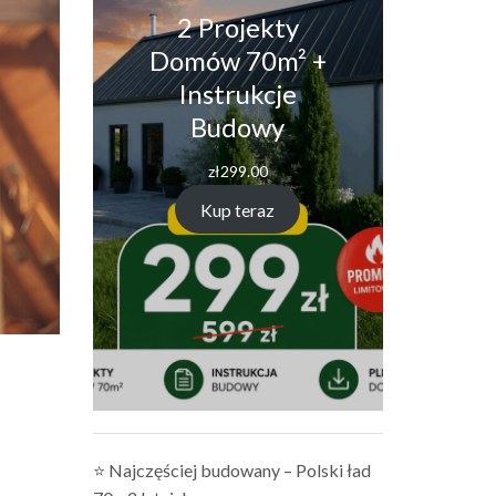
2 Projekty
Domów 70m² +
Instrukcje
Budowy
zł
299.00
Kup teraz
⭐ Najczęściej budowany – Polski ład