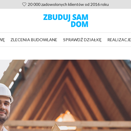
Pomoc po zakupie projektu, nie zostaniesz sam
WĘ
ZLECENIA BUDOWLANE
SPRAWDŹ DZIAŁKĘ
REALIZACJ