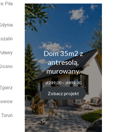
e Piła
Gdynia
szalin
Dom 35m2 z
Puławy
antresolą,
Krosno
murowany.
zł
249.00
–
zł
499.00
Zgierz
Zobacz projekt
howice
 Toruń