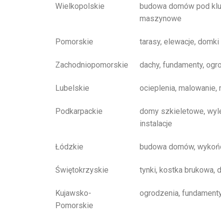
Wielkopolskie
budowa domów pod kluc
maszynowe
Pomorskie
tarasy, elewacje, domki
Zachodniopomorskie
dachy, fundamenty, ogr
Lubelskie
ocieplenia, malowanie,
Podkarpackie
domy szkieletowe, wyl
instalacje
Łódzkie
budowa domów, wykońc
Świętokrzyskie
tynki, kostka brukowa, 
Kujawsko-
ogrodzenia, fundamenty
Pomorskie