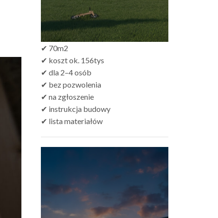
✔ 70m2
✔ koszt ok. 156tys
✔ dla 2–4 osób
✔ bez pozwolenia
✔ na zgłoszenie
✔ instrukcja budowy
✔ lista materiałów