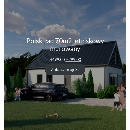
Polski ład 70m2 letniskowy
murowany
zł
499.00
zł
299.00
Zobacz projekt