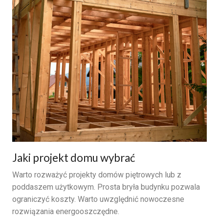
Jaki projekt domu wybrać
Warto rozważyć projekty domów piętrowych lub z
poddaszem użytkowym. Prosta bryła budynku pozwala
ograniczyć koszty. Warto uwzględnić nowoczesne
rozwiązania energooszczędne.