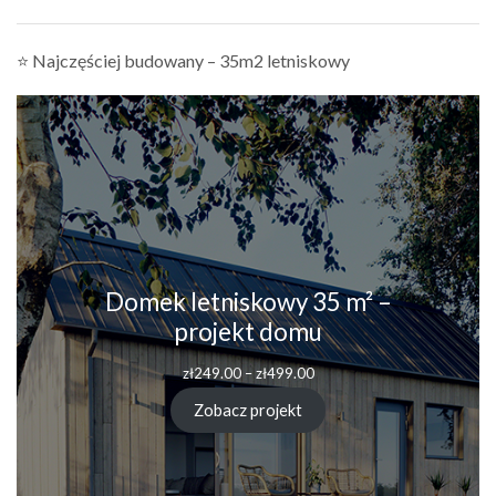
⭐ Najczęściej budowany – 35m2 letniskowy
Domek letniskowy 35 m² –
projekt domu
zł
249.00
–
zł
499.00
Zobacz projekt