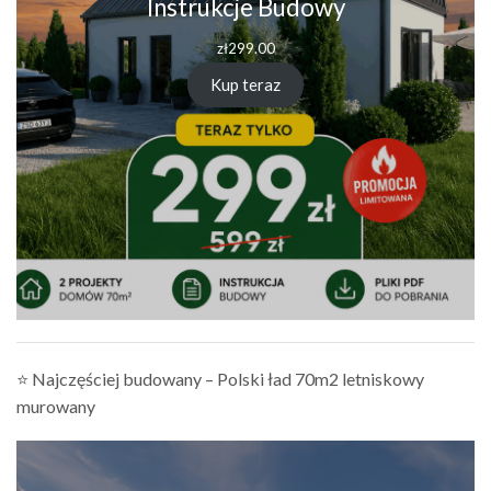
Instrukcje Budowy
zł
299.00
Kup teraz
⭐ Najczęściej budowany – Polski ład 70m2 letniskowy
murowany