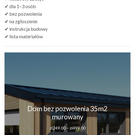
✔ dla 1–3 osób
✔ bez pozwolenia
✔ na zgłoszenie
✔ instrukcja budowy
✔ lista materiałów
Dom bez pozwolenia 35m2
murowany
zł
249.00
–
zł
499.00