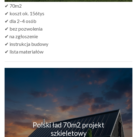
✔ 70m2
✔ koszt ok. 156tys
✔ dla 2–4 osób
✔ bez pozwolenia
✔ na zgłoszenie
✔ instrukcja budowy
✔ lista materiałów
Polski ład 70m2 projekt
szkieletowy