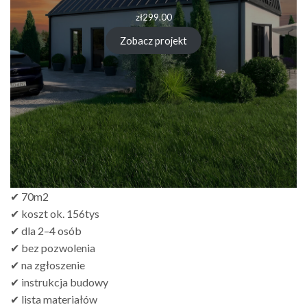
zł
299.00
Zobacz projekt
✔ 70m2
✔ koszt ok. 156tys
✔ dla 2–4 osób
✔ bez pozwolenia
✔ na zgłoszenie
✔ instrukcja budowy
✔ lista materiałów