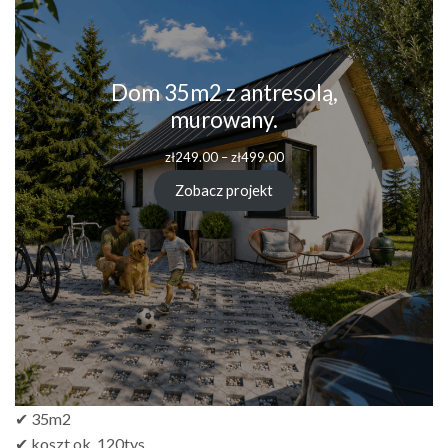
Dom 35m2 z antresolą,
murowany.
zł
249.00
–
zł
499.00
Zobacz projekt
✔ 35m2
✔ koszt ok. 120tys