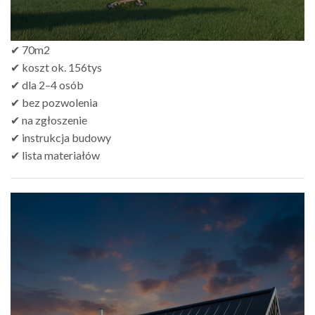
✔ 70m2
✔ koszt ok. 156tys
✔ dla 2–4 osób
✔ bez pozwolenia
✔ na zgłoszenie
✔ instrukcja budowy
✔ lista materiałów