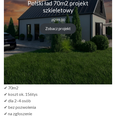
Polski ład 70m2 projekt
szkieletowy
zł
299.00
Zobacz projekt
✔ 70m2
✔ koszt ok. 156tys
✔ dla 2–4 osób
✔ bez pozwolenia
✔ na zgłoszenie