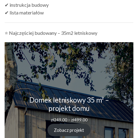
✔ instrukcja budowy
✔ lista materiałów
⭐ Najczęściej budowany – 35m2 letniskowy
Domek letniskowy 35 m² –
projekt domu
zł
249.00
–
zł
499.00
Zobacz projekt