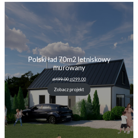
Polski ład 70m2 letniskowy
murowany
zł
499.00
zł
299.00
Zobacz projekt