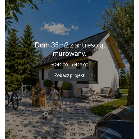
Dom 35m2 z antresolą,
murowany.
zł
249.00
–
zł
499.00
Zobacz projekt