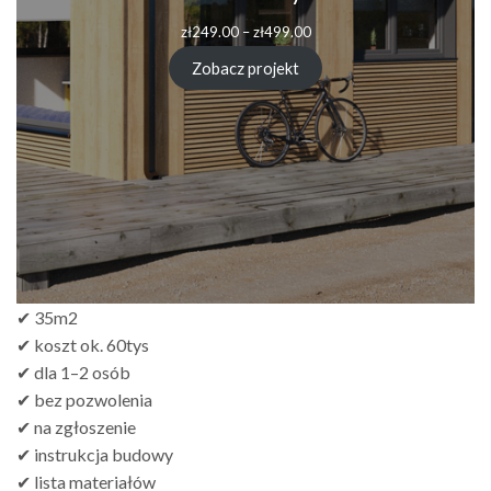
zł
249.00
–
zł
499.00
Zobacz projekt
✔ 35m2
✔ koszt ok. 60tys
✔ dla 1–2 osób
✔ bez pozwolenia
✔ na zgłoszenie
✔ instrukcja budowy
✔ lista materiałów