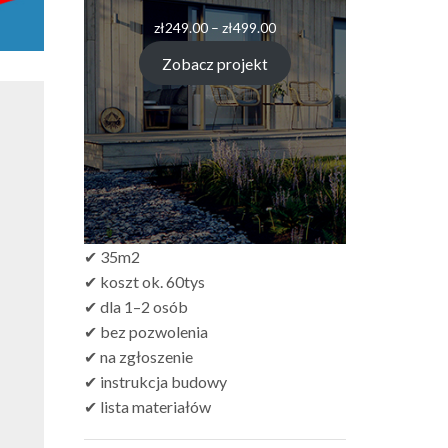
zł
249.00
–
zł
499.00
Zobacz projekt
✔ 35m2
✔ koszt ok. 60tys
✔ dla 1–2 osób
✔ bez pozwolenia
✔ na zgłoszenie
✔ instrukcja budowy
✔ lista materiałów