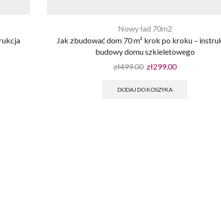
Nowy ład 70m2
rukcja
Jak zbudować dom 70 m² krok po kroku – instru
budowy domu szkieletowego
zł
499.00
zł
299.00
DODAJ DO KOSZYKA