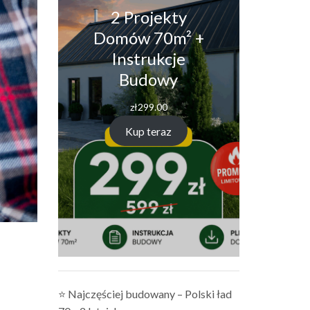
2 Projekty
Domów 70m² +
Instrukcje
Budowy
zł
299.00
Kup teraz
⭐ Najczęściej budowany – Polski ład