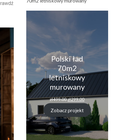
70m2 letniskowy murowany
prawdź
Polski ład
70m2
letniskowy
murowany
zł
499.00
zł
299.00
Zobacz projekt