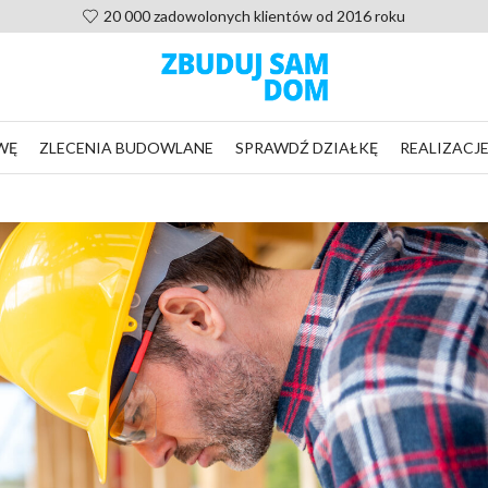
Pomoc po zakupie projektu, nie zostaniesz sam
WĘ
ZLECENIA BUDOWLANE
SPRAWDŹ DZIAŁKĘ
REALIZACJ