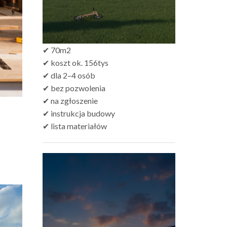
✔ 70m2
✔ koszt ok. 156tys
✔ dla 2–4 osób
✔ bez pozwolenia
✔ na zgłoszenie
✔ instrukcja budowy
✔ lista materiałów