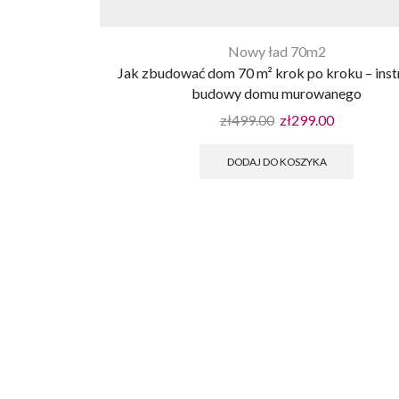
Nowy ład 70m2
Jak zbudować dom 70 m² krok po kroku – inst
budowy domu murowanego
zł
499.00
zł
299.00
DODAJ DO KOSZYKA