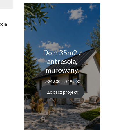
kcja
Dom 35m2 z
antresolą,
murowany.
zł
249.00
–
zł
499.00
Zobacz projekt