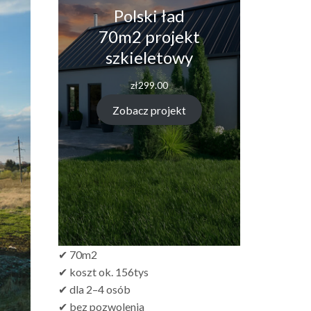
Polski ład
70m2 projekt
szkieletowy
zł
299.00
Zobacz projekt
✔ 70m2
✔ koszt ok. 156tys
✔ dla 2–4 osób
✔ bez pozwolenia