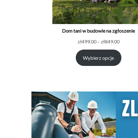
Dom tani w budowie na zgłoszenie
Zakres
zł
499.00
–
zł
849.00
cen:
Wybierz opcje
od
zł499.00
do
zł849.00