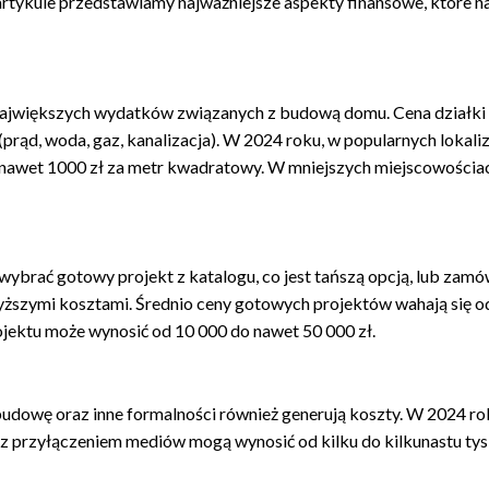
tykule przedstawiamy najważniejsze aspekty finansowe, które n
z największych wydatków związanych z budową domu. Cena działki
(prąd, woda, gaz, kanalizacja). W 2024 roku, w popularnych lokali
 nawet 1000 zł za metr kwadratowy. W mniejszych miejscowościac
wybrać gotowy projekt z katalogu, co jest tańszą opcją, lub zamó
 wyższymi kosztami. Średnio ceny gotowych projektów wahają się o
ojektu może wynosić od 10 000 do nawet 50 000 zł.
udowę oraz inne formalności również generują koszty. W 2024 ro
 z przyłączeniem mediów mogą wynosić od kilku do kilkunastu tys