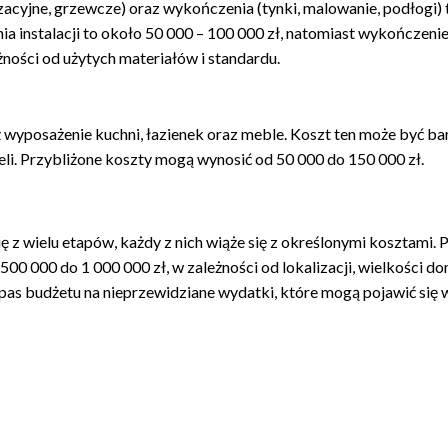
zacyjne, grzewcze) oraz wykończenia (tynki, malowanie, podłogi) 
a instalacji to około 50 000 – 100 000 zł, natomiast wykończeni
ności od użytych materiałów i standardu.
yposażenie kuchni, łazienek oraz meble. Koszt ten może być ba
ieli. Przybliżone koszty mogą wynosić od 50 000 do 150 000 zł.
z wielu etapów, każdy z nich wiąże się z określonymi kosztami. P
0 000 do 1 000 000 zł, w zależności od lokalizacji, wielkości d
as budżetu na nieprzewidziane wydatki, które mogą pojawić się 