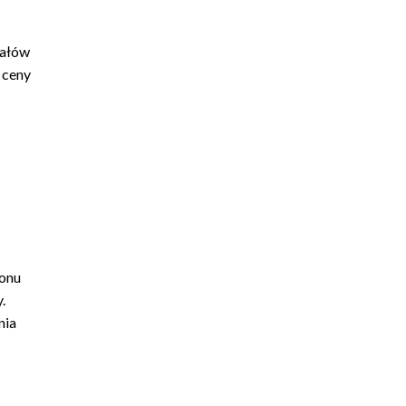
iałów
 ceny
ionu
.
nia