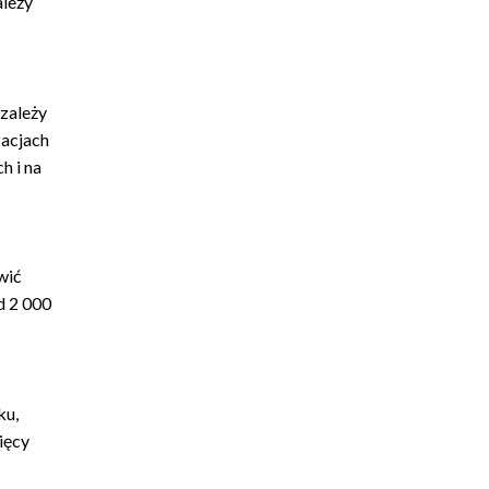
ależy
 zależy
zacjach
h i na
wić
d 2 000
ku,
ięcy