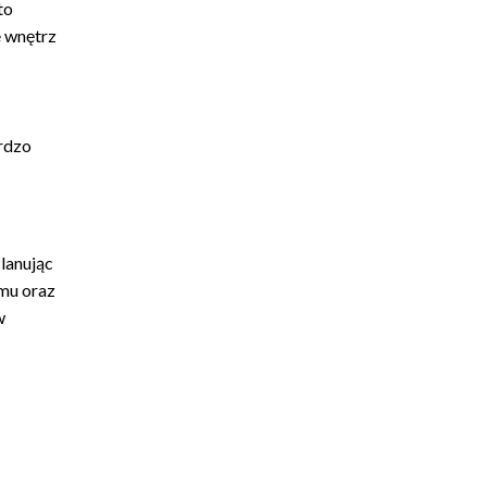
to
e wnętrz
rdzo
lanując
omu oraz
w