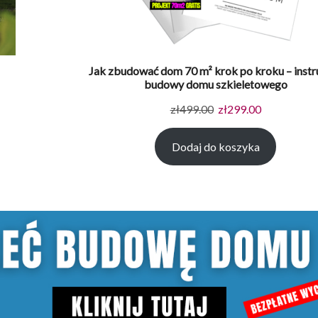
Jak zbudować dom 70 m² krok po kroku – instr
budowy domu szkieletowego
Pierwotna
Aktualna
zł
499.00
zł
299.00
cena
cena
Dodaj do koszyka
wynosiła:
wynosi:
zł499.00.
zł299.00.