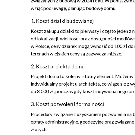
związanych z budową w 2024 roku. W poniższym ar
wziąć pod uwagę, planując budowę domu.
1. Koszt działki budowlanej
Koszt zakupu działki to pierwszy i często jeden 
od lokalizacji, wielkości oraz dostępności mediów 
w Polsce, ceny działek mogą wynosić od 100 zł do
terenach wiejskich ceny są zazwyczaj niższe.
2. Koszt projektu domu
Projekt domu to kolejny istotny element. Możemy 
indywidualny projekt u architekta, co wiąże się z
do 8 000 zł, podczas gdy koszt indywidualnego pr
3. Koszt pozwoleń i formalności
Procedury związane z uzyskaniem pozwolenia na b
opłaty administracyjne, geodezyjne oraz związane
złotych.