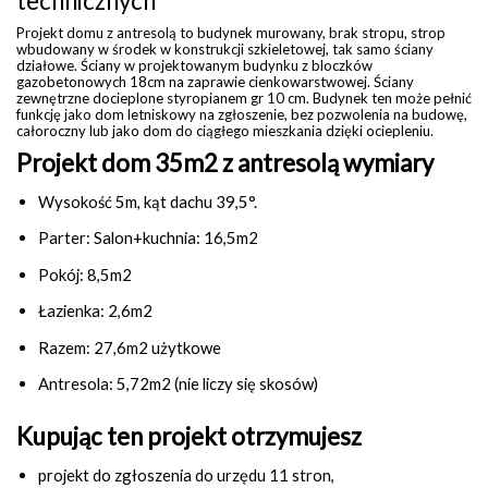
technicznych
Projekt domu z antresolą to budynek murowany, brak stropu, strop
wbudowany w środek w konstrukcji szkieletowej, tak samo ściany
działowe. Ściany w projektowanym budynku z bloczków
gazobetonowych 18cm na zaprawie cienkowarstwowej. Ściany
zewnętrzne docieplone styropianem gr 10 cm. Budynek ten może pełnić
funkcję jako dom letniskowy na zgłoszenie, bez pozwolenia na budowę,
całoroczny lub jako dom do ciągłego mieszkania dzięki ociepleniu.
Projekt dom 35m2 z antresolą wymiary
Wysokość 5m, kąt dachu 39,5°.
Parter: Salon+kuchnia: 16,5m2
Pokój: 8,5m2
Łazienka: 2,6m2
Razem: 27,6m2 użytkowe
Antresola: 5,72m2 (nie liczy się skosów)
Kupując ten projekt otrzymujesz
projekt do zgłoszenia do urzędu 11 stron,