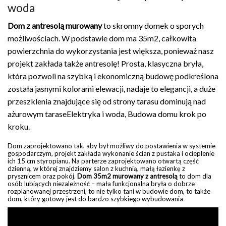
woda
Dom z antresolą murowany
to skromny domek o sporych
możliwościach. W podstawie dom ma 35m2, całkowita
powierzchnia do wykorzystania jest większa, ponieważ nasz
projekt zakłada także antresolę! Prosta, klasyczna bryła,
która pozwoli na szybką i ekonomiczną budowę podkreślona
została jasnymi kolorami elewacji, nadaje to elegancji, a duże
przeszklenia znajdujące się od strony tarasu dominują nad
ażurowym taraseElektryka i woda, Budowa domu krok po
kroku.
Dom zaprojektowano tak, aby był możliwy do postawienia w systemie
gospodarczym, projekt zakłada wykonanie ścian z pustaka i ocieplenie
ich 15 cm styropianu. Na parterze zaprojektowano otwartą część
dzienną, w której znajdziemy salon z kuchnią, małą łazienkę z
prysznicem oraz pokój.
Dom 35m2 murowany z antresolą
to dom dla
osób lubiących niezależność – mała funkcjonalna bryła o dobrze
rozplanowanej przestrzeni, to nie tylko tani w budowie dom, to także
dom, który gotowy jest do bardzo szybkiego wybudowania