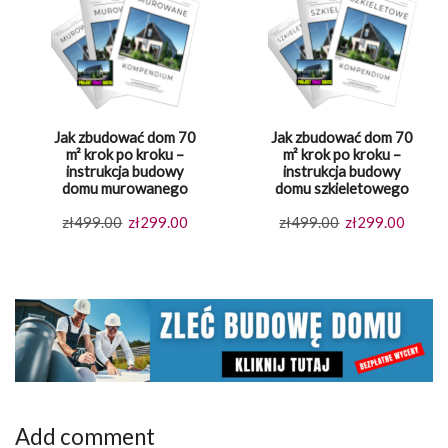
Jak zbudować dom 70
Jak zbudować dom 70
m² krok po kroku –
m² krok po kroku –
instrukcja budowy
instrukcja budowy
domu murowanego
domu szkieletowego
Pierwotna
Aktualna
Pierwotna
Aktual
zł
499.00
zł
299.00
zł
499.00
zł
299.00
cena
cena
cena
cena
wynosiła:
wynosi:
wynosiła:
wynosi
zł499.00.
zł299.00.
zł499.00.
zł299.
Add comment