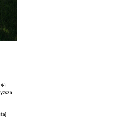
ają
wyższa
utaj