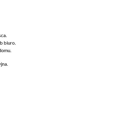
ca.
b biuro.
 domu.
jna.