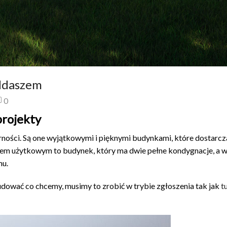
ddaszem
0
rojekty
ości. Są one wyjątkowymi i pięknymi budynkami, które dostarcz
szem użytkowym to budynek, który ma dwie pełne kondygnacje, a 
mu.
ować co chcemy, musimy to zrobić w trybie zgłoszenia tak jak
t