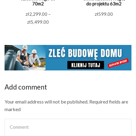
70m2
do projektu 63m2
zł
2,299.00
–
zł
599.00
Zakres
zł
5,499.00
cen:
od
zł2,299.00
do
zł5,499.00
Add comment
Your email address will not be published. Required fields are
marked