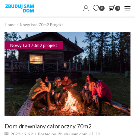
0
0
Home
Nowy Ład 70m2 Projekt
Nowy Ład 70m2 projekt
Dom drewniany całoroczny 70m2
2022-12-22
/
Posted by
Zbuduj sam dom
/
0