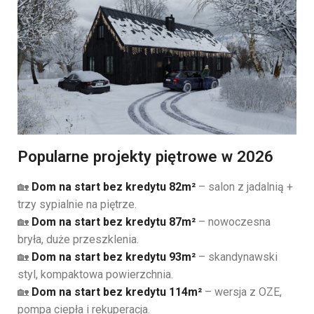
Popularne projekty piętrowe w 2026
🏡
Dom na start bez kredytu 82m²
– salon z jadalnią +
trzy sypialnie na piętrze.
🏡
Dom na start bez kredytu 87
m²
– nowoczesna
bryła, duże przeszklenia.
🏡
Dom na start bez kredytu 93
m²
– skandynawski
styl, kompaktowa powierzchnia.
🏡
Dom na start bez kredytu 114m
²
– wersja z OZE,
pompa ciepła i rekuperacja.