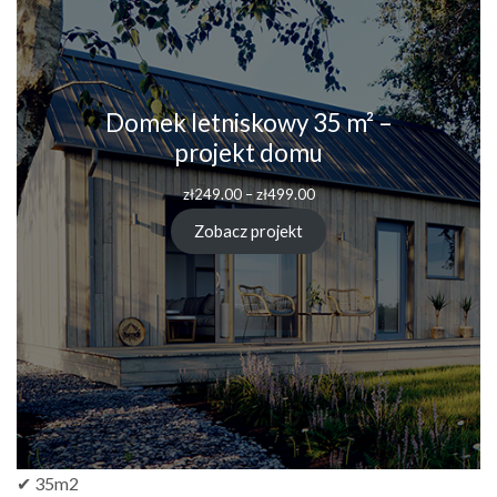
Domek letniskowy 35 m² –
projekt domu
Zakres
zł
249.00
–
zł
499.00
cen:
od
Zobacz projekt
zł249.00
do
zł499.00
✔ 35m2