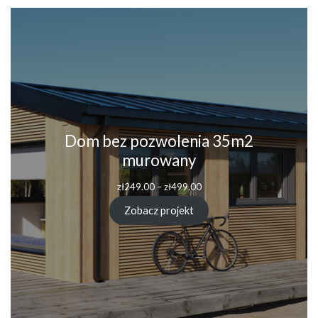
Dom bez pozwolenia 35m2
murowany
Zakres
zł
249.00
–
zł
499.00
cen:
od
Zobacz projekt
zł249.00
do
zł499.00