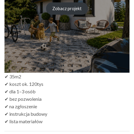
cen:
od
Zobacz projekt
zł249.00
do
zł499.00
✔ 35m2
✔ koszt ok. 120tys
✔ dla 1–3 osób
✔ bez pozwolenia
✔ na zgłoszenie
✔ instrukcja budowy
✔ lista materiałów