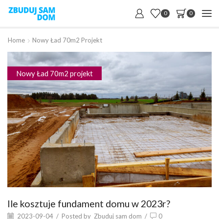
0
0
Home
Nowy Ład 70m2 Projekt
Nowy Ład 70m2 projekt
Ile kosztuje fundament domu w 2023r?
2023-09-04
/
Posted by
Zbuduj sam dom
/
0