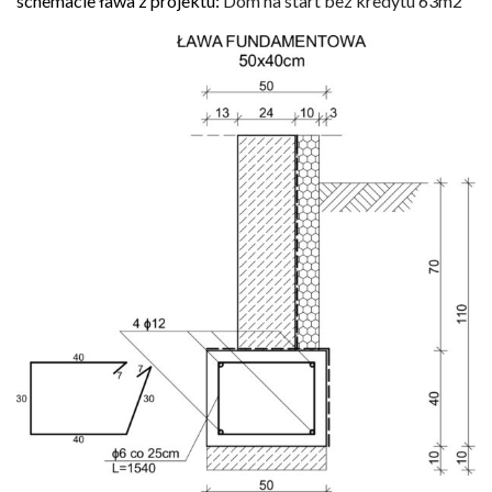
schemacie ława z projektu:
Dom na start bez kredytu 63m2