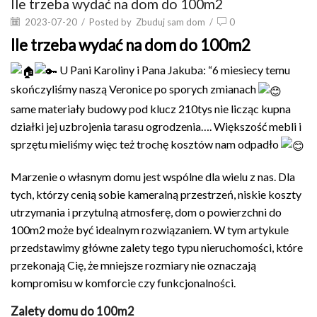
Ile trzeba wydać na dom do 100m2
2023-07-20
/
Posted by
Zbuduj sam dom
/
0
Ile trzeba wydać na dom do 100m2
U Pani Karoliny i Pana Jakuba: “6 miesiecy temu
skończyliśmy naszą Veronice po sporych zmianach
same materiały budowy pod klucz 210tys nie licząc kupna
działki jej uzbrojenia tarasu ogrodzenia…. Większość mebli i
sprzętu mieliśmy więc też trochę kosztów nam odpadło
Marzenie o własnym domu jest wspólne dla wielu z nas. Dla
tych, którzy cenią sobie kameralną przestrzeń, niskie koszty
utrzymania i przytulną atmosferę, dom o powierzchni do
100m2 może być idealnym rozwiązaniem. W tym artykule
przedstawimy główne zalety tego typu nieruchomości, które
przekonają Cię, że mniejsze rozmiary nie oznaczają
kompromisu w komforcie czy funkcjonalności.
Zalety domu do 100m2