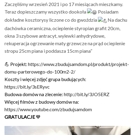
Zaczęliśmy wrzesień 2021 i po 17 miesiącach mieszkamy.
Teraz dopieszczamy wszystko dookoła
Posiadam
dokładne kosztorysy liczone co do gwoździa
Na dachu
dachówka ceramiczna, ocieplenie styropian grafit 20cm,
okna 3 szybowe antracyt, wylewki anhydrydowe,
rekuperacja ogrzewanie maty grzewcze na prąd ocieplenie
stropu 25cm piana i poddasza 15cm piana”
💪 Projekt:
https://www.zbudujsamdom.pl/produkt/projekt-
domu-parterowego-do-100m2-2/
Koszty i więcej zdjęć grupa budujących:
https://bit.ly/3sERyvc
Budowa domów na zlecenie:
http://bit.ly/3JO5ERZ
Więcej filmów z budowy domów na:
https://www.youtube.com/zbudujsamdom
GRATULACJE
💙