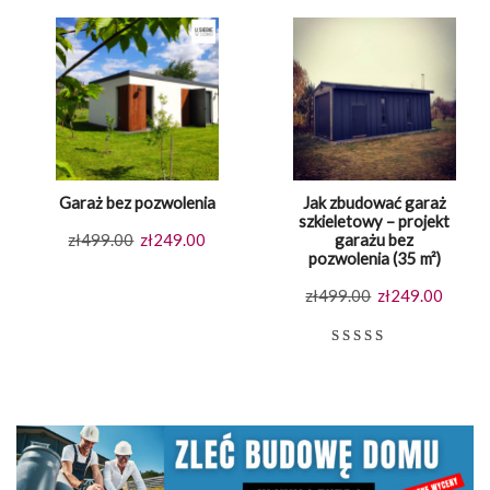
Garaż bez pozwolenia
Jak zbudować garaż
szkieletowy – projekt
Pierwotna
Aktualna
zł
499.00
zł
249.00
garażu bez
pozwolenia (35 m²)
cena
cena
Pierwotna
Aktual
wynosiła:
wynosi:
zł
499.00
zł
249.00
cena
cena
zł499.00.
zł249.00.
wynosiła:
wynosi
Oceniony
9
5.00
na 5 
zł499.00.
zł249.