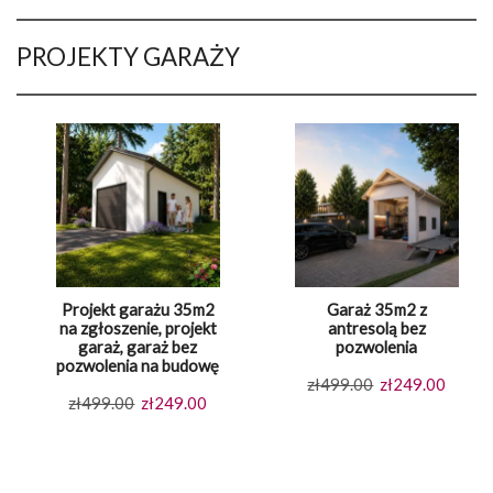
PROJEKTY GARAŻY
Projekt garażu 35m2
Garaż 35m2 z
na zgłoszenie, projekt
antresolą bez
garaż, garaż bez
pozwolenia
pozwolenia na budowę
Pierwotna
Aktual
zł
499.00
zł
249.00
Pierwotna
Aktualna
zł
499.00
zł
249.00
cena
cena
cena
cena
wynosiła:
wynosi
wynosiła:
wynosi:
zł499.00.
zł249.
zł499.00.
zł249.00.