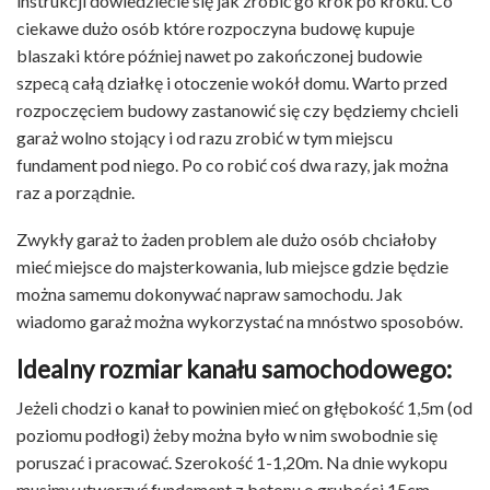
instrukcji dowiedziecie się jak zrobić go krok po kroku. Co
ciekawe dużo osób które rozpoczyna budowę kupuje
blaszaki które później nawet po zakończonej budowie
szpecą całą działkę i otoczenie wokół domu. Warto przed
rozpoczęciem budowy zastanowić się czy będziemy chcieli
garaż wolno stojący i od razu zrobić w tym miejscu
fundament pod niego. Po co robić coś dwa razy, jak można
raz a porządnie.
Zwykły garaż to żaden problem ale dużo osób chciałoby
mieć miejsce do majsterkowania, lub miejsce gdzie będzie
można samemu dokonywać napraw samochodu. Jak
wiadomo garaż można wykorzystać na mnóstwo sposobów.
Idealny rozmiar kanału samochodowego:
Jeżeli chodzi o kanał to powinien mieć on głębokość 1,5m (od
poziomu podłogi) żeby można było w nim swobodnie się
poruszać i pracować. Szerokość 1-1,20m. Na dnie wykopu
musimy utworzyć fundament z betonu o grubości 15cm,