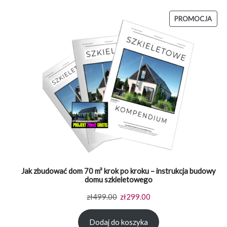
PRO
PROMOCJA
W
PRO
Jak zbudować dom 70 m² krok po kroku – instrukcja budowy
domu szkieletowego
Pierwotna
Aktualna
zł
499.00
zł
299.00
cena
cena
Dodaj do koszyka
wynosiła:
wynosi: