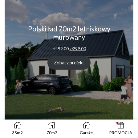
Polski ład 70m2 letniskowy
murowany
Pierwotna
Aktualna
zł
499.00
zł
299.00
cena
cena
wynosiła:
wynosi:
Zobacz projekt
zł499.00.
zł299.00.
✔ 70m2
35m2
70m2
Garaże
PROMOCJA