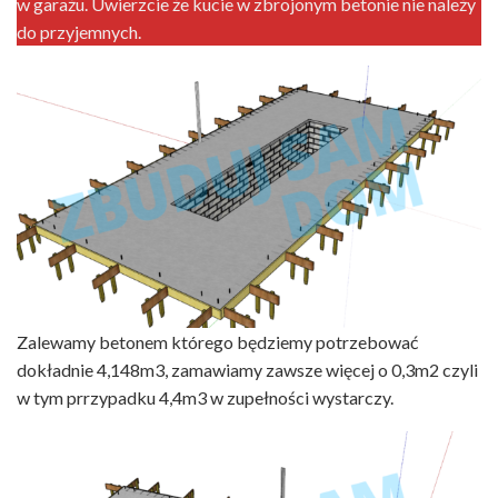
w garażu. Uwierzcie że kucie w zbrojonym betonie nie należy
do przyjemnych.
Zalewamy betonem którego będziemy potrzebować
dokładnie 4,148m3, zamawiamy zawsze więcej o 0,3m2 czyli
w tym prrzypadku 4,4m3 w zupełności wystarczy.