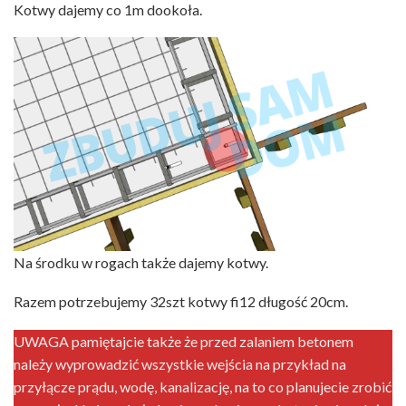
Kotwy dajemy co 1m dookoła.
Na środku w rogach także dajemy kotwy.
Razem potrzebujemy 32szt kotwy fi12 długość 20cm.
UWAGA pamiętajcie także że przed zalaniem betonem
należy wyprowadzić wszystkie wejścia na przykład na
przyłącze prądu, wodę, kanalizację, na to co planujecie zrobić