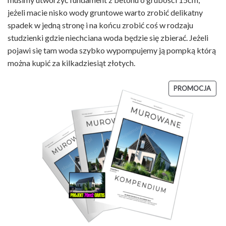
jeżeli macie nisko wody gruntowe warto zrobić delikatny
spadek w jedną stronę i na końcu zrobić coś w rodzaju
studzienki gdzie niechciana woda będzie się zbierać. Jeżeli
pojawi się tam woda szybko wypompujemy ją pompką którą
można kupić za kilkadziesiąt złotych.
PRO
PROMOCJA
W
PRO