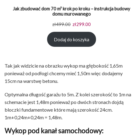
Jak zbudować dom 70 m² krok po kroku – instrukcja budowy
domu murowanego
Pierwotna
Aktualna
zł
499.00
zł
299.00
cena
cena
Dodaj do koszyka
wynosiła:
wynosi:
zł499.00.
zł299.00.
Tak jak widzicie na obrazku wykop ma głębokość 1,65m
ponieważ od podłogi chcemy mieć 1,50m więc dodajemy
15cm na warstwę betonu.
Optymalna długość garażu to 5m. Z kolei szerokość to 1m na
schemacie jest 1,48m ponieważ po dwóch stronach dojdą
bloczki fundamentowe które mają szerokość 24cm.
1m+0,24m+0,24m = 1,48m.
Wykop pod kanał samochodowy: