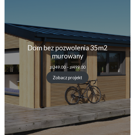
Dom bez pozwolenia 35m2
murowany
zł
249.00
–
zł
499.00
Zobacz projekt