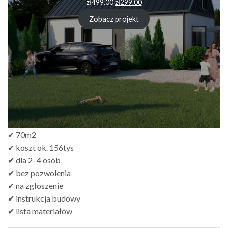
zł
499.00
zł
299.00
Zobacz projekt
✔ 70m2
✔ koszt ok. 156tys
✔ dla 2–4 osób
✔ bez pozwolenia
✔ na zgłoszenie
✔ instrukcja budowy
✔ lista materiałów