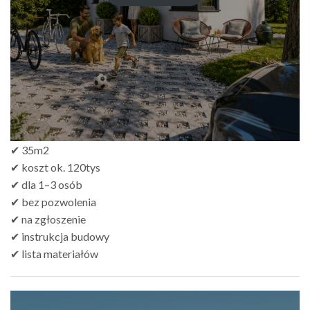
✔ 35m2
✔ koszt ok. 120tys
✔ dla 1–3 osób
✔ bez pozwolenia
✔ na zgłoszenie
✔ instrukcja budowy
✔ lista materiałów