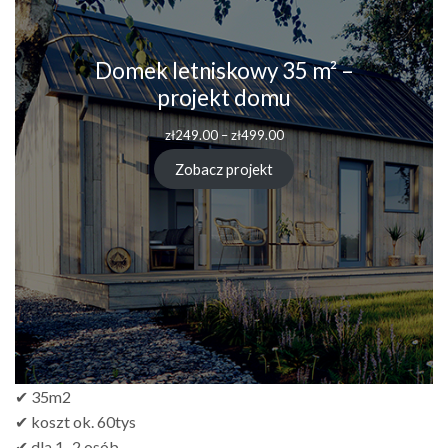
Domek letniskowy 35 m² –
projekt domu
zł
249.00
–
zł
499.00
Zobacz projekt
✔ 35m2
✔ koszt ok. 60tys
✔ dla 1–2 osób