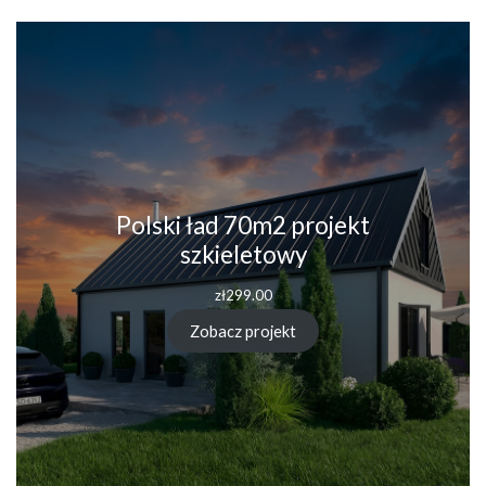
Polski ład 70m2 projekt
szkieletowy
zł
299.00
Zobacz projekt