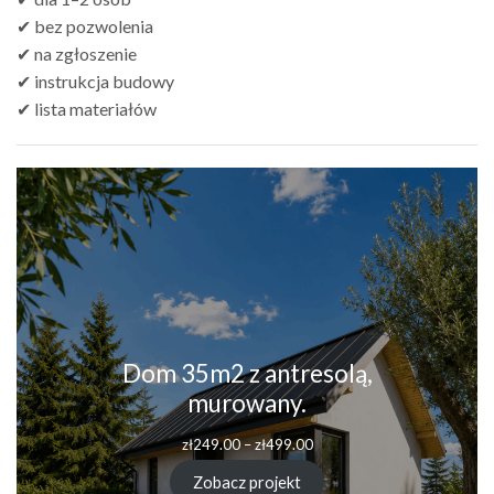
✔ bez pozwolenia
✔ na zgłoszenie
✔ instrukcja budowy
✔ lista materiałów
Dom 35m2 z antresolą,
murowany.
zł
249.00
–
zł
499.00
Zobacz projekt