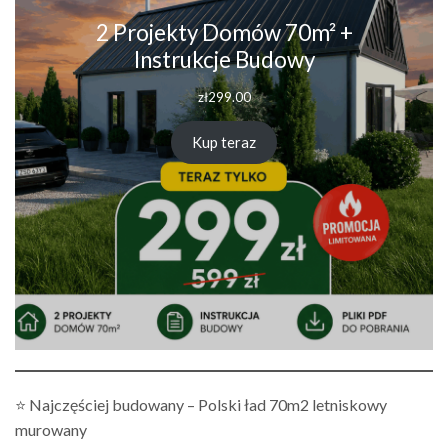
2 Projekty Domów 70m² +
Instrukcje Budowy
zł
299.00
Kup teraz
⭐ Najczęściej budowany – Polski ład 70m2 letniskowy
murowany