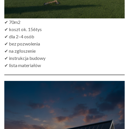
✔ 70m2
✔ koszt ok. 156tys
✔ dla 2–4 osób
✔ bez pozwolenia
✔ na zgłoszenie
✔ instrukcja budowy
✔ lista materiałów