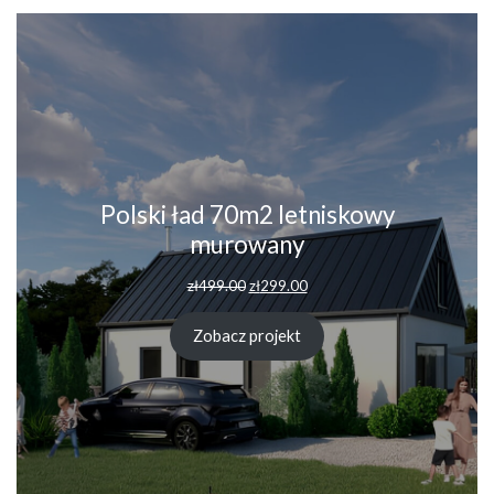
Polski ład 70m2 letniskowy
murowany
Pierwotna
Aktualna
zł
499.00
zł
299.00
cena
cena
wynosiła:
wynosi:
Zobacz projekt
zł499.00.
zł299.00.