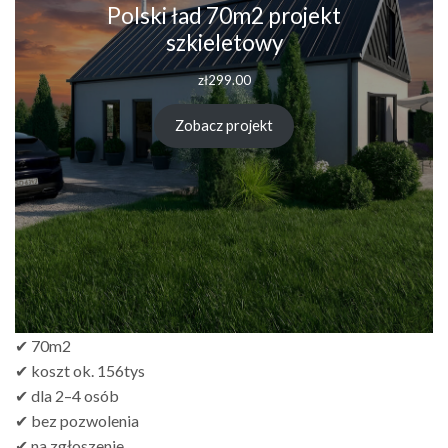
Polski ład 70m2 projekt
szkieletowy
zł
299.00
Zobacz projekt
✔ 70m2
✔ koszt ok. 156tys
✔ dla 2–4 osób
✔ bez pozwolenia
✔ na zgłoszenie