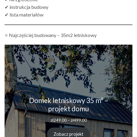
✔ instrukcja budowy
✔ lista materiałów
⭐ Najczęściej budowany – 35m2 letniskowy
Domek letniskowy 35 m² –
projekt domu
Zakres
zł
249.00
–
zł
499.00
cen:
od
Zobacz projekt
zł249.00