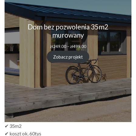
Dom bez pozwolenia 35m2
murowany
zł
249.00
–
zł
499.00
Zobacz projekt
✔ 35m2
✔ koszt ok. 60tys