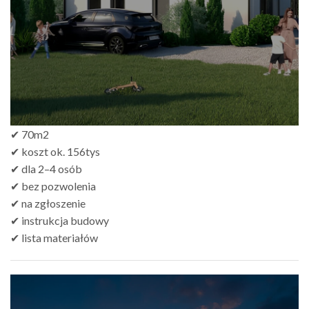
✔ 70m2
✔ koszt ok. 156tys
✔ dla 2–4 osób
✔ bez pozwolenia
✔ na zgłoszenie
✔ instrukcja budowy
✔ lista materiałów