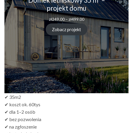
Domek letniskowy 35 m² –
projekt domu
zł
249.00
–
zł
499.00
Zobacz projekt
✔ 35m2
✔ koszt ok. 60tys
✔ dla 1–2 osób
✔ bez pozwolenia
✔ na zgłoszenie