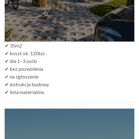
✔ 35m2
✔ koszt ok. 120tys
✔ dla 1–3 osób
✔ bez pozwolenia
✔ na zgłoszenie
✔ instrukcja budowy
✔ lista materiałów