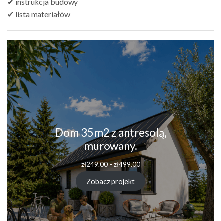
✔ instrukcja budowy
✔ lista materiałów
Dom 35m2 z antresolą,
murowany.
zł
249.00
–
zł
499.00
Zobacz projekt