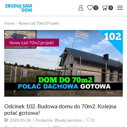
0
0
Home
Nowy Ład 70m2 Projekt
Nowy Ład 70m2 projekt
Odcinek 102. Budowa domu do 70m2. Kolejna
połać gotowa!
2023-05-24
/
Posted by
Zbuduj sam dom
/
0