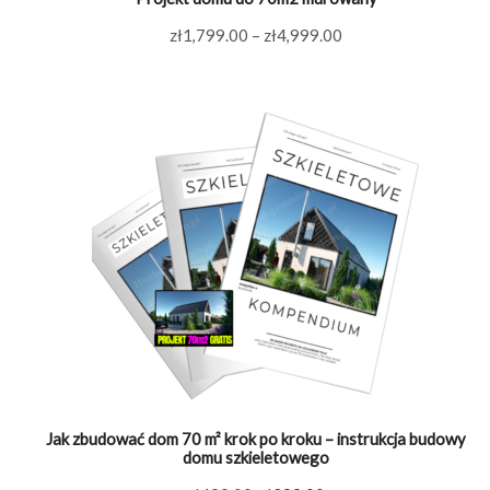
Zakres
zł
1,799.00
–
zł
4,999.00
cen:
od
zł1,799.00
do
zł4,999.00
Jak zbudować dom 70 m² krok po kroku – instrukcja budowy
domu szkieletowego