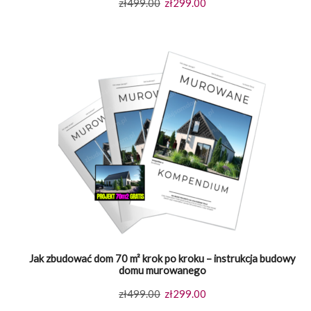
Pierwotna
Aktualna
zł
499.00
zł
299.00
cena
cena
wynosiła:
wynosi:
zł499.00.
zł299.00.
Jak zbudować dom 70 m² krok po kroku – instrukcja budowy
domu murowanego
Pierwotna
Aktualna
zł
499.00
zł
299.00