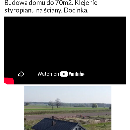
Budowa domu do 70m2. Klejenie
styropianu na ściany. Docinka.