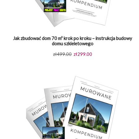
Jak zbudować dom 70 m² krok po kroku – instrukcja budowy
domu szkieletowego
Pierwotna
Aktualna
zł
499.00
zł
299.00
cena
cena
wynosiła:
wynosi:
zł499.00.
zł299.00.