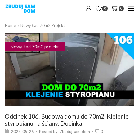
0
0
Home
Nowy Ład 70m2 Projekt
Nowy Ład 70m2 projekt
Odcinek 106. Budowa domu do 70m2. Klejenie
styropianu na ściany. Docinka.
2023-05-26
/
Posted by
Zbuduj sam dom
/
0