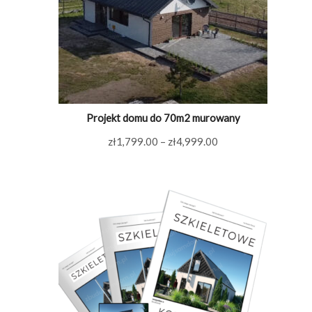
Projekt domu do 70m2 murowany
Zakres
zł
1,799.00
–
zł
4,999.00
cen:
od
zł1,799.00
do
zł4,999.00