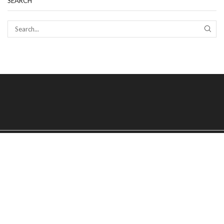
SEARCH
SEAR