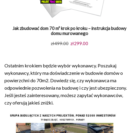
Jak zbudować dom 70 m² krok po kroku – instrukcja budowy
domu murowanego
Pierwotna
Aktualna
zł
499.00
zł
299.00
cena
cena
wynosiła:
wynosi:
Ostatnim krokiem będzie wybór wykonawcy. Poszukaj
zł499.00.
zł299.00.
wykonawcy, który ma doświadczenie w budowie domów o
powierzchni do 70m2. Dowiedz się, czy wykonawca ma
odpowiednie pozwolenia na budowę i czy jest ubezpieczony.
Jeśli jesteś zainteresowany, możesz zapytać wykonawców,
czy oferują jakieś zniżki.