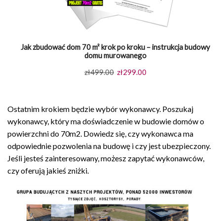
Jak zbudować dom 70 m² krok po kroku – instrukcja budowy
domu murowanego
Pierwotna
Aktualna
zł
499.00
zł
299.00
cena
cena
wynosiła:
wynosi:
Ostatnim krokiem będzie wybór wykonawcy. Poszukaj
zł499.00.
zł299.00.
wykonawcy, który ma doświadczenie w budowie domów o
powierzchni do 70m2. Dowiedz się, czy wykonawca ma
odpowiednie pozwolenia na budowę i czy jest ubezpieczony.
Jeśli jesteś zainteresowany, możesz zapytać wykonawców,
czy oferują jakieś zniżki.