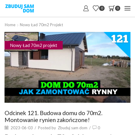
0
0
Home
Nowy Ład 70m2 Projekt
Nowy Ład 70m2 projekt
Odcinek 121. Budowa domu do 70m2.
Montowanie rynien zakończone!
2023-06-03
/
Posted by
Zbuduj sam dom
/
0