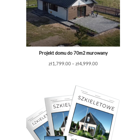
Projekt domu do 70m2 murowany
Zakres
zł
1,799.00
–
zł
4,999.00
cen:
od
zł1,799.00
do
zł4,999.00