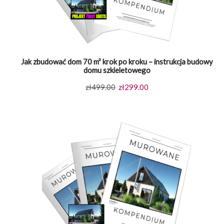
Jak zbudować dom 70 m² krok po kroku – instrukcja budowy
domu szkieletowego
Pierwotna
Aktualna
zł
499.00
zł
299.00
cena
cena
wynosiła:
wynosi:
zł499.00.
zł299.00.