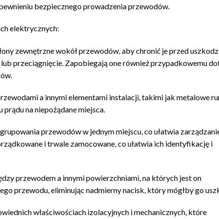
 zapewnieniu bezpiecznego prowadzenia przewodów.
ach elektrycznych:
łony zewnętrzne wokół przewodów, aby chronić je przed uszkodz
ie lub przeciągnięcie. Zapobiegają one również przypadkowemu d
ków.
przewodami a innymi elementami instalacji, takimi jak metalowe ru
 prądu na niepożądane miejsca.
grupowania przewodów w jednym miejscu, co ułatwia zarządzanie
rządkowane i trwale zamocowane, co ułatwia ich identyfikację i
iędzy przewodem a innymi powierzchniami, na których jest on
ego przewodu, eliminując nadmierny nacisk, który mógłby go usz
wiednich właściwościach izolacyjnych i mechanicznych, które