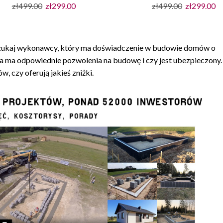
Pierwotna
Aktualna
Pierwotna
Ak
zł
499.00
zł
299.00
zł
499.00
zł
299.00
cena
cena
cena
ce
wynosiła:
wynosi:
wynosiła:
wy
zł499.00.
zł299.00.
zł499.00.
zł
zukaj wykonawcy, który ma doświadczenie w budowie domów o
 ma odpowiednie pozwolenia na budowę i czy jest ubezpieczony. 
 czy oferują jakieś zniżki.