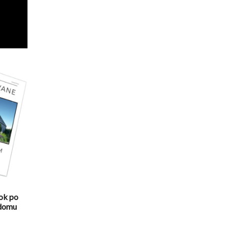
ok po
 domu