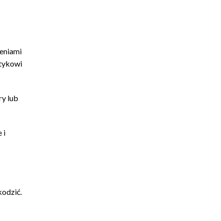
eniami
otykowi
ry lub
 i
kodzić.