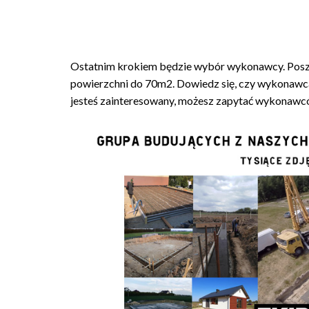
cen:
od
zł1,799.00
do
Ostatnim krokiem będzie wybór wykonawcy. Pos
zł4,999.00
powierzchni do 70m2. Dowiedz się, czy wykonawca
jesteś zainteresowany, możesz zapytać wykonawców,