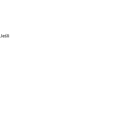
tualna
na
nosi:
299.00.
Jeśli