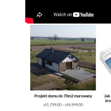
Projekt domu do 70m2 murowany
Jak
kro
Zakres
zł
1,799.00
–
zł
4,999.00