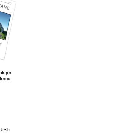
ok po
 domu
tualna
na
nosi:
299.00.
Jeśli