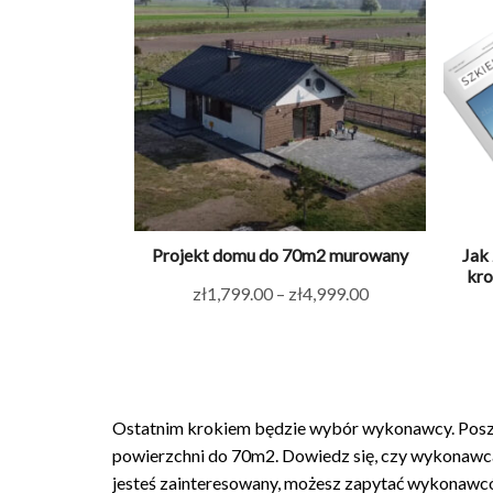
Projekt domu do 70m2 murowany
Jak
kro
Zakres
zł
1,799.00
–
zł
4,999.00
cen:
od
zł1,799.00
do
Ostatnim krokiem będzie wybór wykonawcy. Pos
zł4,999.00
powierzchni do 70m2. Dowiedz się, czy wykonawca
jesteś zainteresowany, możesz zapytać wykonawców,