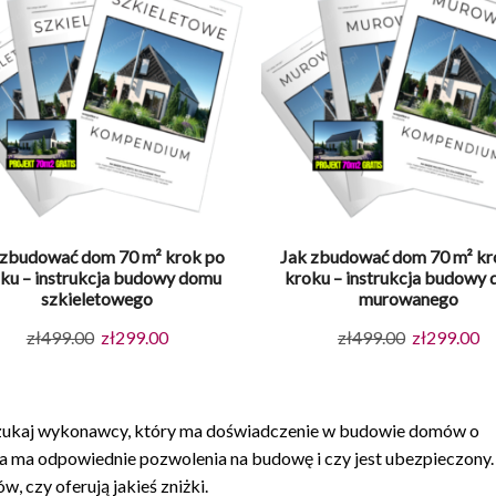
 zbudować dom 70 m² krok po
Jak zbudować dom 70 m² kr
ku – instrukcja budowy domu
kroku – instrukcja budowy
szkieletowego
murowanego
Pierwotna
Aktualna
Pierwotna
Ak
zł
499.00
zł
299.00
zł
499.00
zł
299.00
cena
cena
cena
ce
wynosiła:
wynosi:
wynosiła:
wy
zł499.00.
zł299.00.
zł499.00.
zł
zukaj wykonawcy, który ma doświadczenie w budowie domów o
 ma odpowiednie pozwolenia na budowę i czy jest ubezpieczony. 
 czy oferują jakieś zniżki.