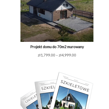
Projekt domu do 70m2 murowany
Zakres
zł
1,799.00
–
zł
4,999.00
cen:
od
zł1,799.00
do
zł4,999.00