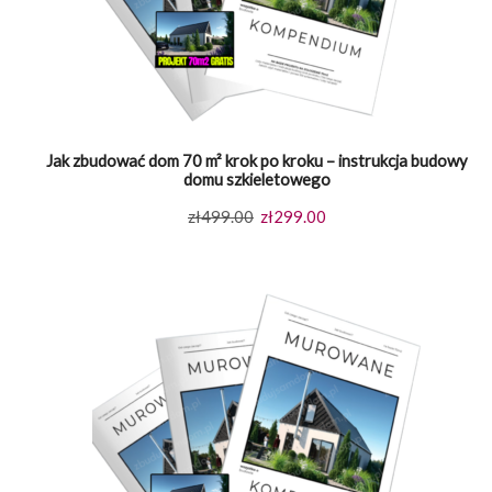
Jak zbudować dom 70 m² krok po kroku – instrukcja budowy
domu szkieletowego
Pierwotna
Aktualna
zł
499.00
zł
299.00
cena
cena
wynosiła:
wynosi:
zł499.00.
zł299.00.