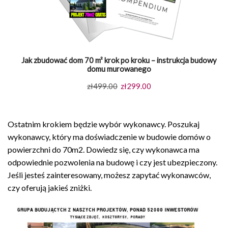
Jak zbudować dom 70 m² krok po kroku – instrukcja budowy
domu murowanego
Pierwotna
Aktualna
zł
499.00
zł
299.00
cena
cena
wynosiła:
wynosi:
Ostatnim krokiem będzie wybór wykonawcy. Poszukaj
zł499.00.
zł299.00.
wykonawcy, który ma doświadczenie w budowie domów o
powierzchni do 70m2. Dowiedz się, czy wykonawca ma
odpowiednie pozwolenia na budowę i czy jest ubezpieczony.
Jeśli jesteś zainteresowany, możesz zapytać wykonawców,
czy oferują jakieś zniżki.