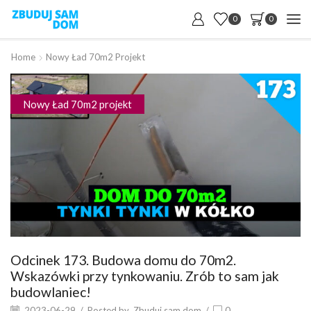
0
0
Home
Nowy Ład 70m2 Projekt
Nowy Ład 70m2 projekt
Odcinek 173. Budowa domu do 70m2.
Wskazówki przy tynkowaniu. Zrób to sam jak
budowlaniec!
2023-06-29
/
Posted by
Zbuduj sam dom
/
0