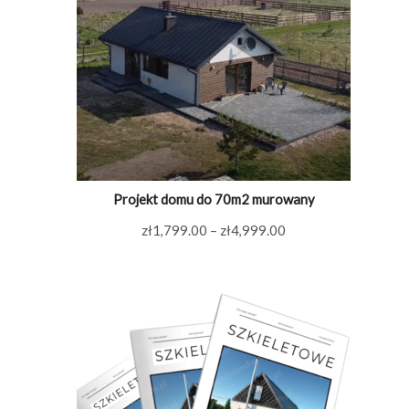
Projekt domu do 70m2 murowany
Zakres
zł
1,799.00
–
zł
4,999.00
cen:
od
zł1,799.00
do
zł4,999.00