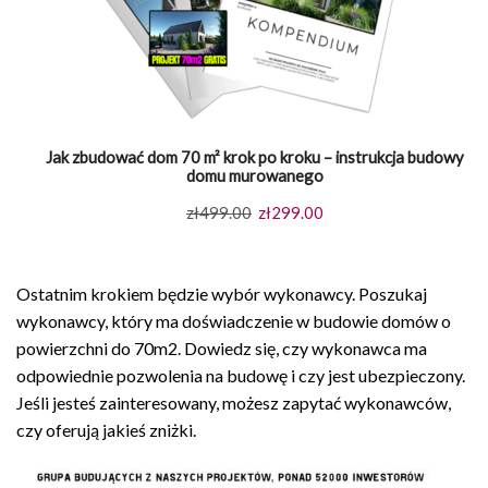
Jak zbudować dom 70 m² krok po kroku – instrukcja budowy
domu murowanego
Pierwotna
Aktualna
zł
499.00
zł
299.00
cena
cena
wynosiła:
wynosi:
Ostatnim krokiem będzie wybór wykonawcy. Poszukaj
zł499.00.
zł299.00.
wykonawcy, który ma doświadczenie w budowie domów o
powierzchni do 70m2. Dowiedz się, czy wykonawca ma
odpowiednie pozwolenia na budowę i czy jest ubezpieczony.
Jeśli jesteś zainteresowany, możesz zapytać wykonawców,
czy oferują jakieś zniżki.