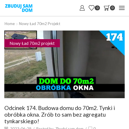
0
0
Home
Nowy Ład 70m2 Projekt
Nowy Ład 70m2 projekt
Odcinek 174. Budowa domu do 70m2. Tynki i
obróbka okna. Zrób to sam bez agregatu
tynkarskiego!
2023-06-29
/
Posted by
Zbuduj sam dom
/
0