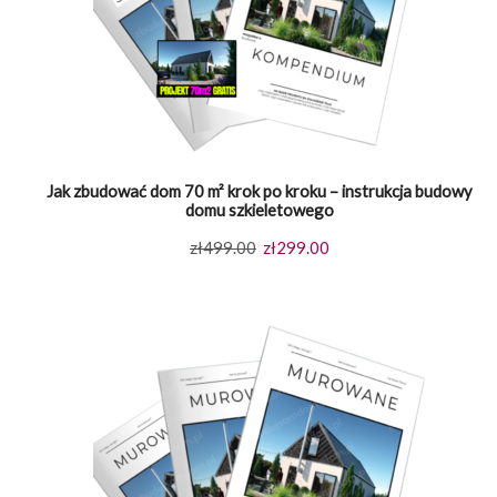
Jak zbudować dom 70 m² krok po kroku – instrukcja budowy
domu szkieletowego
Pierwotna
Aktualna
zł
499.00
zł
299.00
cena
cena
wynosiła:
wynosi:
zł499.00.
zł299.00.