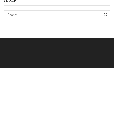
SEARCH
SEAR