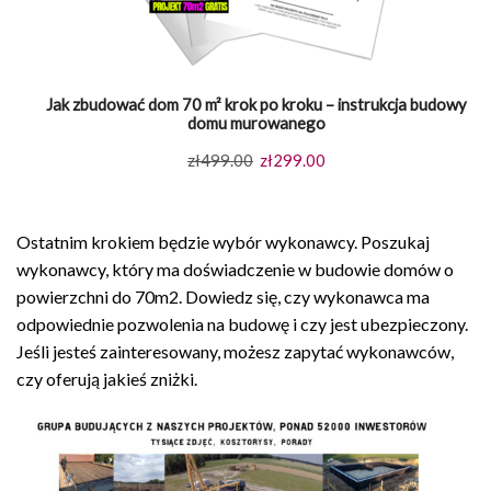
Jak zbudować dom 70 m² krok po kroku – instrukcja budowy
domu murowanego
Pierwotna
Aktualna
zł
499.00
zł
299.00
cena
cena
wynosiła:
wynosi:
Ostatnim krokiem będzie wybór wykonawcy. Poszukaj
zł499.00.
zł299.00.
wykonawcy, który ma doświadczenie w budowie domów o
powierzchni do 70m2. Dowiedz się, czy wykonawca ma
odpowiednie pozwolenia na budowę i czy jest ubezpieczony.
Jeśli jesteś zainteresowany, możesz zapytać wykonawców,
czy oferują jakieś zniżki.