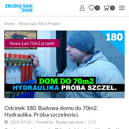
0
0
Home
Nowy Ład 70m2 Projekt
Nowy Ład 70m2 projekt
Odcinek 180. Budowa domu do 70m2.
Hydraulika. Próba szczelności.
2023-07-02
/
Posted by
Zbuduj sam dom
/
0