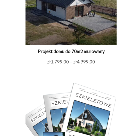
Projekt domu do 70m2 murowany
Zakres
zł
1,799.00
–
zł
4,999.00
cen:
od
zł1,799.00
do
zł4,999.00