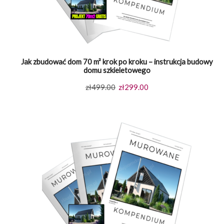
Jak zbudować dom 70 m² krok po kroku – instrukcja budowy
domu szkieletowego
Pierwotna
Aktualna
zł
499.00
zł
299.00
cena
cena
wynosiła:
wynosi:
zł499.00.
zł299.00.