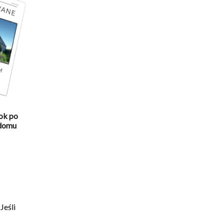
ok po
 domu
tualna
na
nosi:
299.00.
Jeśli