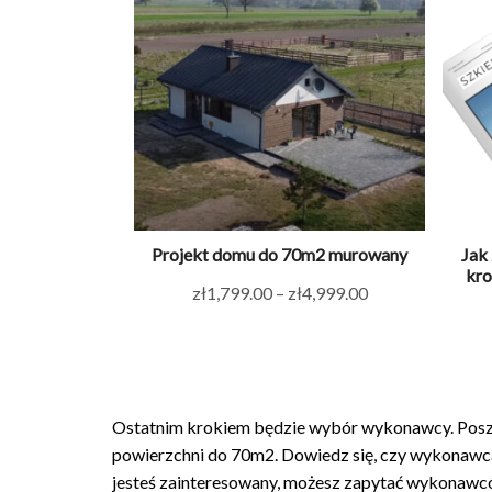
Projekt domu do 70m2 murowany
Jak
kro
Zakres
zł
1,799.00
–
zł
4,999.00
cen:
od
zł1,799.00
do
Ostatnim krokiem będzie wybór wykonawcy. Pos
zł4,999.00
powierzchni do 70m2. Dowiedz się, czy wykonawca
jesteś zainteresowany, możesz zapytać wykonawców,