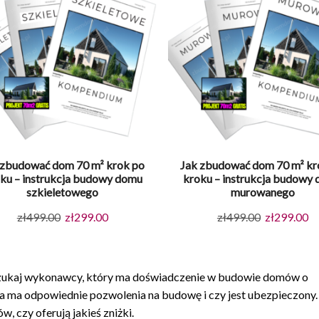
 zbudować dom 70 m² krok po
Jak zbudować dom 70 m² kr
ku – instrukcja budowy domu
kroku – instrukcja budowy
szkieletowego
murowanego
Pierwotna
Aktualna
Pierwotna
Ak
zł
499.00
zł
299.00
zł
499.00
zł
299.00
cena
cena
cena
ce
wynosiła:
wynosi:
wynosiła:
wy
zł499.00.
zł299.00.
zł499.00.
zł
zukaj wykonawcy, który ma doświadczenie w budowie domów o
 ma odpowiednie pozwolenia na budowę i czy jest ubezpieczony. 
 czy oferują jakieś zniżki.