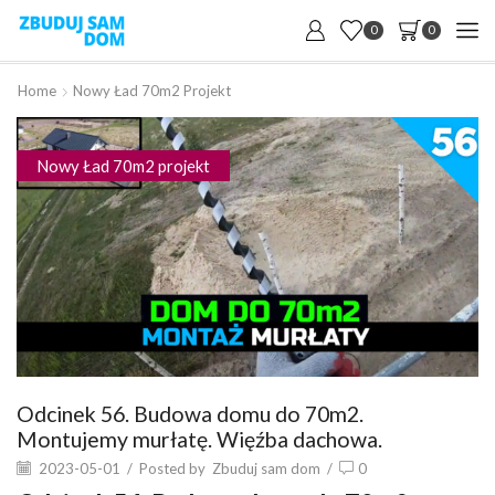
0
0
Home
Nowy Ład 70m2 Projekt
Nowy Ład 70m2 projekt
Odcinek 56. Budowa domu do 70m2.
Montujemy murłatę. Więźba dachowa.
2023-05-01
/
Posted by
Zbuduj sam dom
/
0