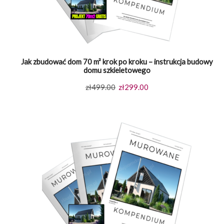
Jak zbudować dom 70 m² krok po kroku – instrukcja budowy
domu szkieletowego
Pierwotna
Aktualna
zł
499.00
zł
299.00
cena
cena
wynosiła:
wynosi:
zł499.00.
zł299.00.