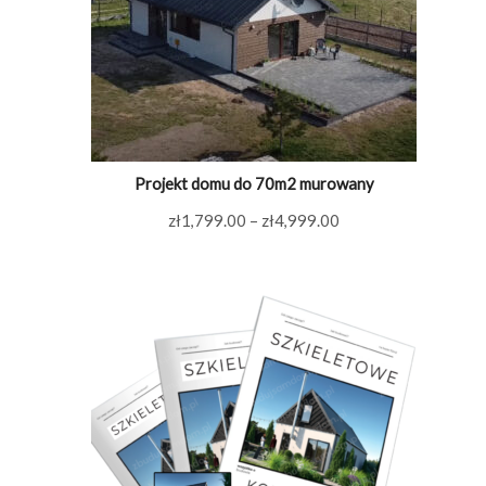
Projekt domu do 70m2 murowany
Zakres
zł
1,799.00
–
zł
4,999.00
cen:
od
zł1,799.00
do
zł4,999.00