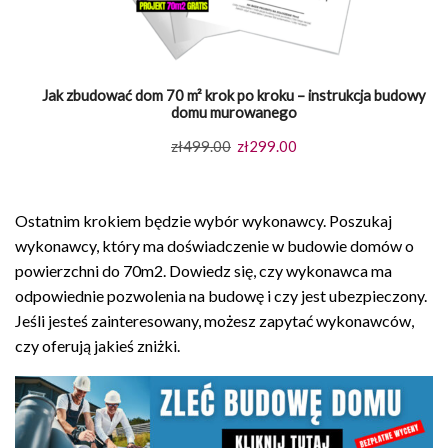
Jak zbudować dom 70 m² krok po kroku – instrukcja budowy
domu murowanego
Pierwotna
Aktualna
zł
499.00
zł
299.00
cena
cena
wynosiła:
wynosi:
Ostatnim krokiem będzie wybór wykonawcy. Poszukaj
zł499.00.
zł299.00.
wykonawcy, który ma doświadczenie w budowie domów o
powierzchni do 70m2. Dowiedz się, czy wykonawca ma
odpowiednie pozwolenia na budowę i czy jest ubezpieczony.
Jeśli jesteś zainteresowany, możesz zapytać wykonawców,
czy oferują jakieś zniżki.