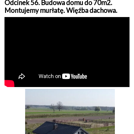
Odcinek 56. Budowa domu do 70m2.
Montujemy murłatę. Więźba dachowa.