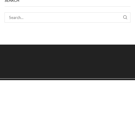
SEARCH
SEAR