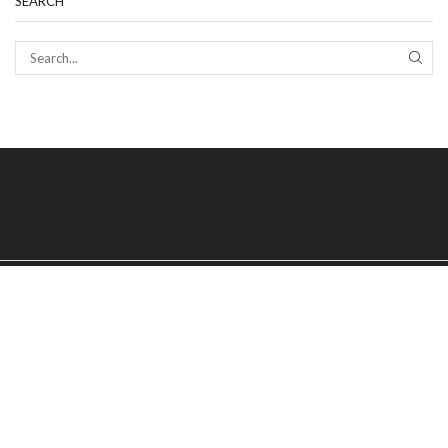
SEARCH
SEAR