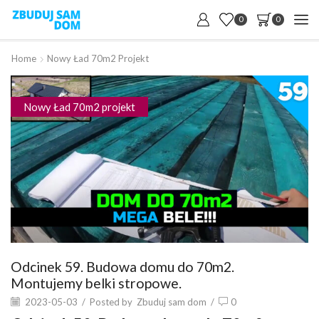
0
0
Home
Nowy Ład 70m2 Projekt
Nowy Ład 70m2 projekt
Odcinek 59. Budowa domu do 70m2.
Montujemy belki stropowe.
2023-05-03
/
Posted by
Zbuduj sam dom
/
0