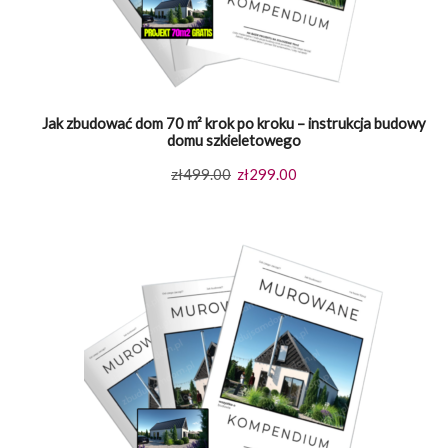
Jak zbudować dom 70 m² krok po kroku – instrukcja budowy
domu szkieletowego
Pierwotna
Aktualna
zł
499.00
zł
299.00
cena
cena
wynosiła:
wynosi:
zł499.00.
zł299.00.