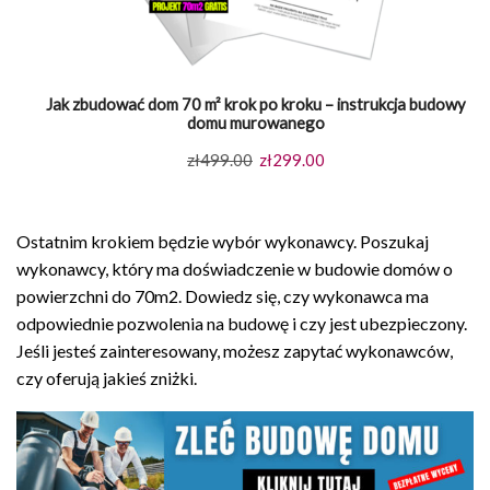
Jak zbudować dom 70 m² krok po kroku – instrukcja budowy
domu murowanego
Pierwotna
Aktualna
zł
499.00
zł
299.00
cena
cena
wynosiła:
wynosi:
Ostatnim krokiem będzie wybór wykonawcy. Poszukaj
zł499.00.
zł299.00.
wykonawcy, który ma doświadczenie w budowie domów o
powierzchni do 70m2. Dowiedz się, czy wykonawca ma
odpowiednie pozwolenia na budowę i czy jest ubezpieczony.
Jeśli jesteś zainteresowany, możesz zapytać wykonawców,
czy oferują jakieś zniżki.