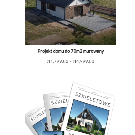
Projekt domu do 70m2 murowany
Zakres
zł
1,799.00
–
zł
4,999.00
cen:
od
zł1,799.00
do
zł4,999.00