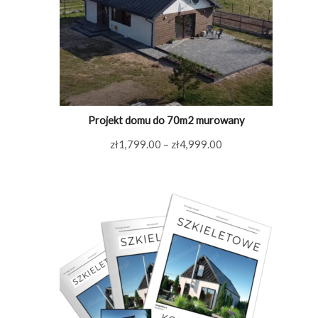
Projekt domu do 70m2 murowany
Zakres
zł
1,799.00
–
zł
4,999.00
cen:
od
zł1,799.00
do
zł4,999.00