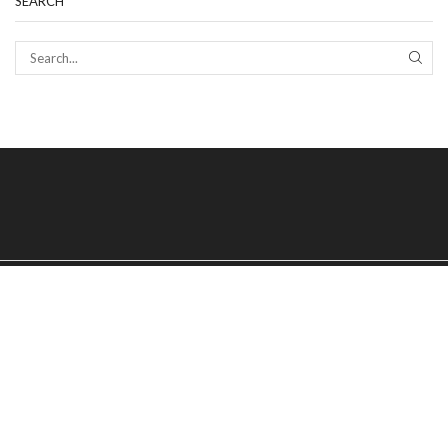
SEARCH
SEAR