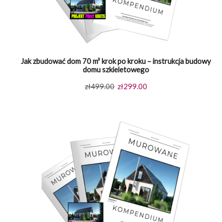
Jak zbudować dom 70 m² krok po kroku – instrukcja budowy
domu szkieletowego
Pierwotna
Aktualna
zł
499.00
zł
299.00
cena
cena
wynosiła:
wynosi:
zł499.00.
zł299.00.