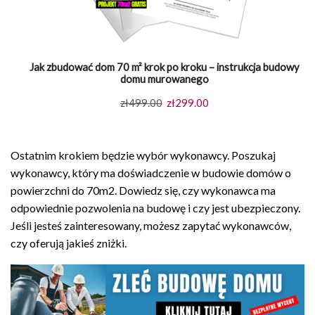
Jak zbudować dom 70 m² krok po kroku – instrukcja budowy
domu murowanego
Pierwotna
Aktualna
zł
499.00
zł
299.00
cena
cena
wynosiła:
wynosi:
Ostatnim krokiem będzie wybór wykonawcy. Poszukaj
zł499.00.
zł299.00.
wykonawcy, który ma doświadczenie w budowie domów o
powierzchni do 70m2. Dowiedz się, czy wykonawca ma
odpowiednie pozwolenia na budowę i czy jest ubezpieczony.
Jeśli jesteś zainteresowany, możesz zapytać wykonawców,
czy oferują jakieś zniżki.