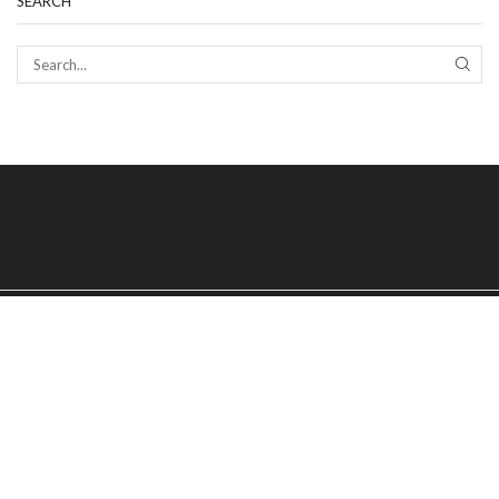
SEARCH
SEAR