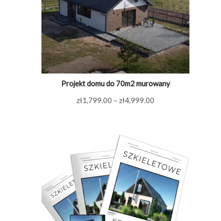
Projekt domu do 70m2 murowany
Zakres
zł
1,799.00
–
zł
4,999.00
cen:
od
zł1,799.00
do
zł4,999.00