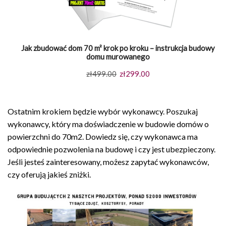
Jak zbudować dom 70 m² krok po kroku – instrukcja budowy
domu murowanego
Pierwotna
Aktualna
zł
499.00
zł
299.00
cena
cena
wynosiła:
wynosi:
Ostatnim krokiem będzie wybór wykonawcy. Poszukaj
zł499.00.
zł299.00.
wykonawcy, który ma doświadczenie w budowie domów o
powierzchni do 70m2. Dowiedz się, czy wykonawca ma
odpowiednie pozwolenia na budowę i czy jest ubezpieczony.
Jeśli jesteś zainteresowany, możesz zapytać wykonawców,
czy oferują jakieś zniżki.