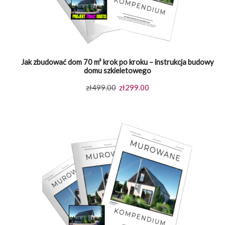
Jak zbudować dom 70 m² krok po kroku – instrukcja budowy
domu szkieletowego
Pierwotna
Aktualna
zł
499.00
zł
299.00
cena
cena
wynosiła:
wynosi:
zł499.00.
zł299.00.