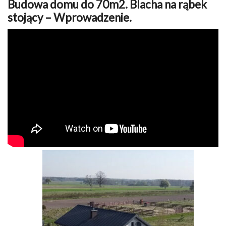
Budowa domu do 70m2. Blacha na rąbek
stojący – Wprowadzenie.