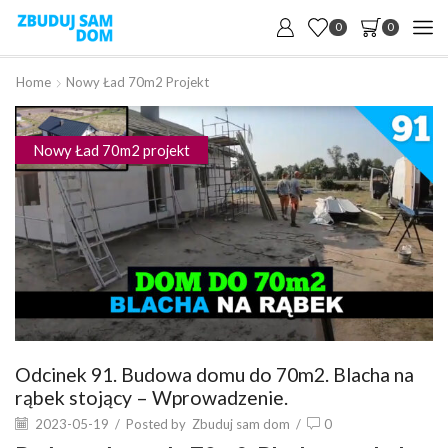
0
0
Home
Nowy Ład 70m2 Projekt
Nowy Ład 70m2 projekt
Odcinek 91. Budowa domu do 70m2. Blacha na
rąbek stojący – Wprowadzenie.
2023-05-19
/
Posted by
Zbuduj sam dom
/
0