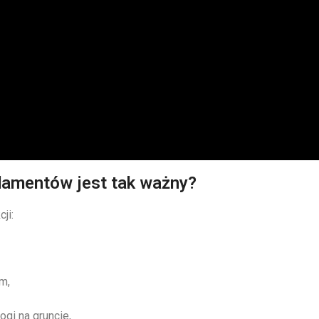
amentów jest tak ważny?
ji:
m,
gi na gruncie,