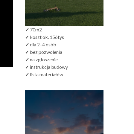
✔ 70m2
✔ koszt ok. 156tys
✔ dla 2–4 osób
✔ bez pozwolenia
✔ na zgłoszenie
✔ instrukcja budowy
✔ lista materiałów