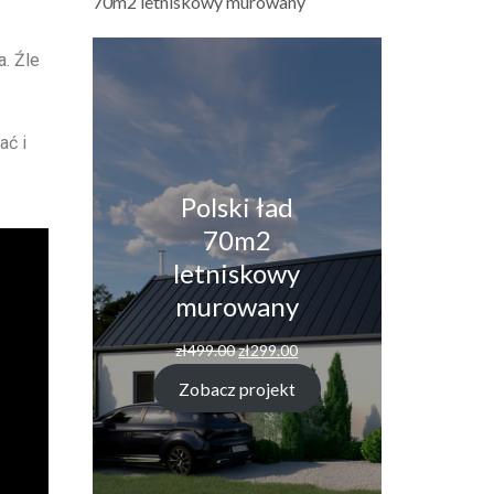
70m2 letniskowy murowany
a. Źle
ać i
Polski ład
70m2
letniskowy
murowany
zł
499.00
zł
299.00
Zobacz projekt