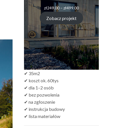
zł
249.00
–
zł
499.00
Zobacz projekt
✔ 35m2
✔ koszt ok. 60tys
✔ dla 1–2 osób
✔ bez pozwolenia
✔ na zgłoszenie
✔ instrukcja budowy
✔ lista materiałów