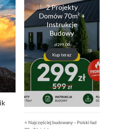
2 Projekty
Domów 70m² +
Instrukcje
Budowy
zł
299.00
Kup teraz
ik
⭐ Najczęściej budowany – Polski ład