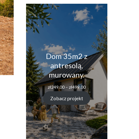
Dom 35m2 z
antresolą,
murowany.
zł
249.00
–
zł
499.00
Zobacz projekt