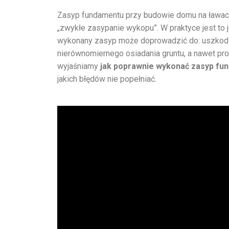
Zasyp fundamentu przy budowie domu na ławach 
„zwykłe zasypanie wykopu”. W praktyce jest to j
wykonany zasyp może doprowadzić do: uszkodze
nierównomiernego osiadania gruntu, a nawet pr
wyjaśniamy
jak poprawnie wykonać zasyp fu
jakich błędów nie popełniać.