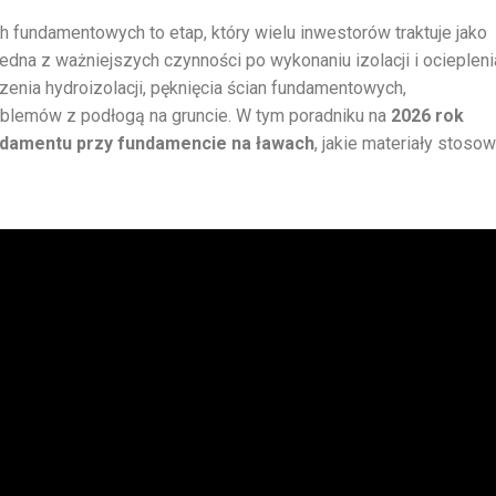
fundamentowych to etap, który wielu inwestorów traktuje jako
edna z ważniejszych czynności po wykonaniu izolacji i ociepleni
nia hydroizolacji, pęknięcia ścian fundamentowych,
oblemów z podłogą na gruncie. W tym poradniku na
2026 rok
ndamentu przy fundamencie na ławach
, jakie materiały stosow