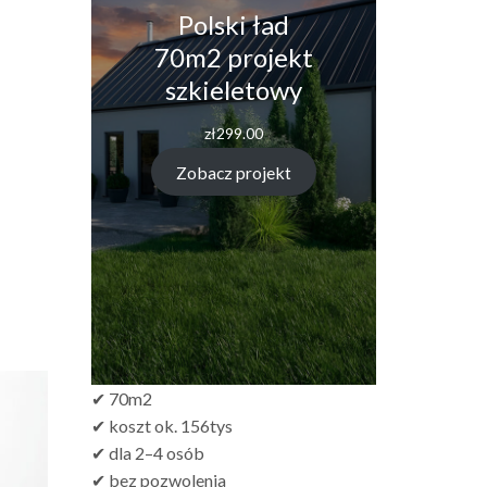
Polski ład
70m2 projekt
szkieletowy
zł
299.00
Zobacz projekt
✔ 70m2
✔ koszt ok. 156tys
✔ dla 2–4 osób
✔ bez pozwolenia