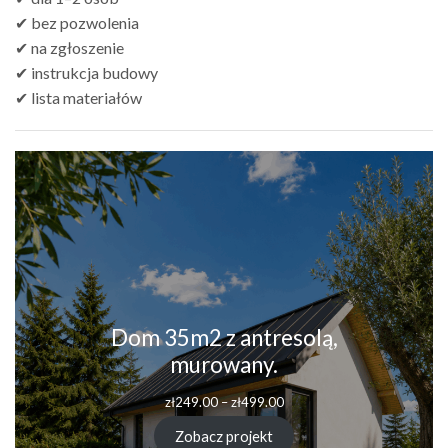
✔ bez pozwolenia
✔ na zgłoszenie
✔ instrukcja budowy
✔ lista materiałów
Dom 35m2 z antresolą,
murowany.
Zakres
zł
249.00
–
zł
499.00
cen:
od
Zobacz projekt