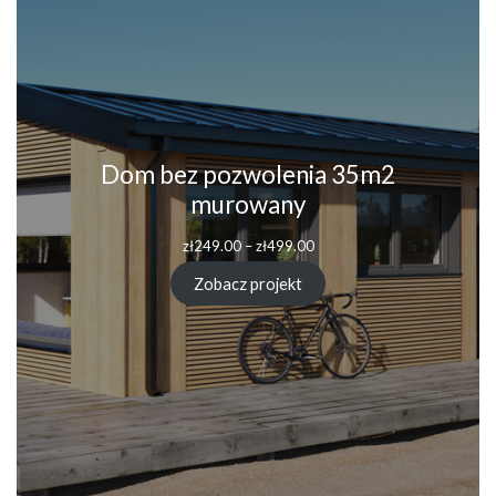
Dom bez pozwolenia 35m2
murowany
Zakres
zł
249.00
–
zł
499.00
cen:
od
Zobacz projekt
zł249.00
do
zł499.00