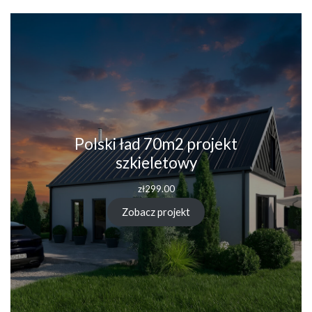
Polski ład 70m2 projekt
szkieletowy
zł
299.00
Zobacz projekt