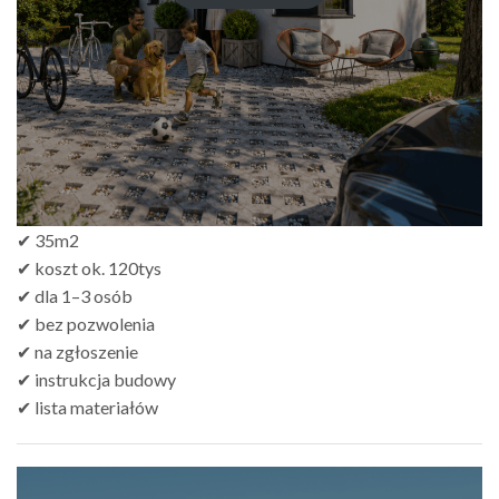
zł249.00
do
zł499.00
✔ 35m2
✔ koszt ok. 120tys
✔ dla 1–3 osób
✔ bez pozwolenia
✔ na zgłoszenie
✔ instrukcja budowy
✔ lista materiałów