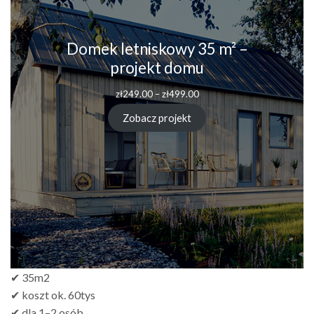
Domek letniskowy 35 m² –
projekt domu
Zakres
zł
249.00
–
zł
499.00
cen:
od
Zobacz projekt
zł249.00
do
zł499.00
✔ 35m2
✔ koszt ok. 60tys
✔ dla 1–2 osób