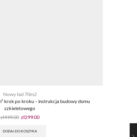
Nowy ład 70m2
² krok po kroku – instrukcja budowy domu
szkieletowego
zł
499.00
zł
299.00
DODAJ DO KOSZYKA