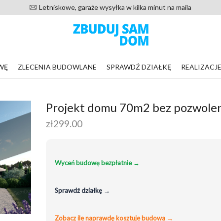
Letniskowe, garaże wysyłka w kilka minut na maila
WĘ
ZLECENIA BUDOWLANE
SPRAWDŹ DZIAŁKĘ
REALIZACJ
Projekt domu 70m2 bez pozwole
zł
299.00
Wyceń budowę bezpłatnie →
Sprawdź działkę →
Zobacz ile naprawdę kosztuje budowa →