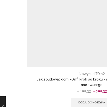
Nowy ład 70m2
Jak zbudować dom 70 m² krok po kroku – 
murowanego
zł
499.00
zł
299.00
DODAJ DO KOSZYKA