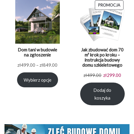
PRODU
PROMOCJA
W
PROMO
Dom tani w budowie
Jak zbudować dom 70
na zgłoszenie
m² krok po kroku –
instrukcja budowy
Zakres
zł
499.00
–
zł
849.00
domu szkieletowego
cen:
Pierwotna
Aktual
zł
499.00
zł
299.00
Wybierz opcje
od
cena
cena
zł499.00
Dodaj do
wynosiła:
wynosi
do
koszyka
zł499.00.
zł299.
zł849.00