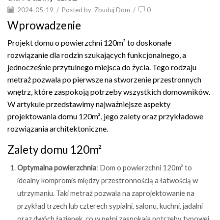
2024-05-19
/
Posted by
Zbuduj Dom
/
0
Wprowadzenie
Projekt domu o powierzchni 120m² to doskonałe
rozwiązanie dla rodzin szukających funkcjonalnego, a
jednocześnie przytulnego miejsca do życia. Tego rodzaju
metraż pozwala po pierwsze na stworzenie przestronnych
wnętrz, które zaspokoją potrzeby wszystkich domowników.
W artykule przedstawimy najważniejsze aspekty
projektowania domu 120m², jego zalety oraz przykładowe
rozwiązania architektoniczne.
Zalety domu 120m²
Optymalna powierzchnia
: Dom o powierzchni 120m² to
idealny kompromis między przestronnością a łatwością w
utrzymaniu. Taki metraż pozwala na zaprojektowanie na
przykład trzech lub czterech sypialni, salonu, kuchni, jadalni
oraz dwóch łazienek, co w pełni zaspokaja potrzeby typowej