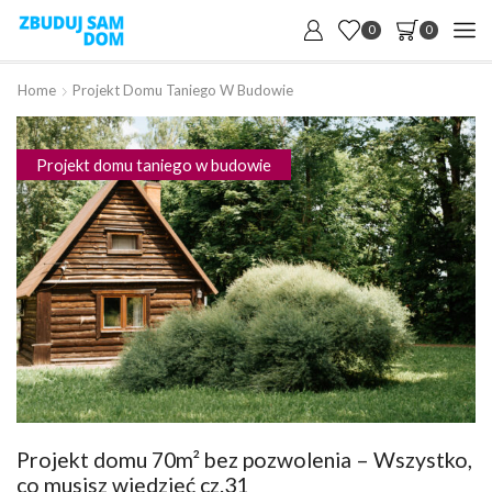
0
0
Home
Projekt Domu Taniego W Budowie
Projekt domu taniego w budowie
Projekt domu 70m² bez pozwolenia – Wszystko,
co musisz wiedzieć cz.31