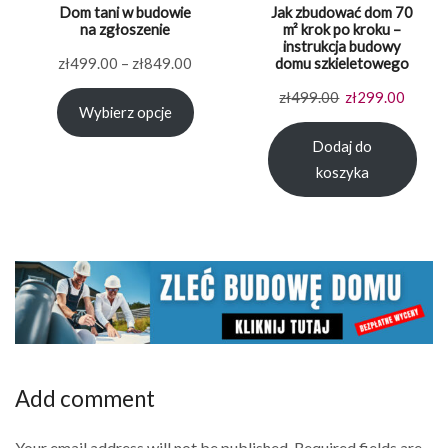
Dom tani w budowie
Jak zbudować dom 70
na zgłoszenie
m² krok po kroku –
instrukcja budowy
Zakres
zł
499.00
–
zł
849.00
domu szkieletowego
cen:
Pierwotna
Aktual
zł
499.00
zł
299.00
Wybierz opcje
od
cena
cena
zł499.00
Dodaj do
wynosiła:
wynosi
do
koszyka
zł499.00.
zł299.
zł849.00
Add comment
Your email address will not be published. Required fields are