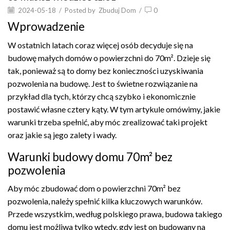
2024-05-18
/
Posted by
Zbuduj Dom
/
0
Wprowadzenie
W ostatnich latach coraz więcej osób decyduje się na
budowę małych domów o powierzchni do 70m². Dzieje się
tak, ponieważ są to domy bez konieczności uzyskiwania
pozwolenia na budowę. Jest to świetne rozwiązanie na
przykład dla tych, którzy chcą szybko i ekonomicznie
postawić własne cztery kąty. W tym artykule omówimy, jakie
warunki trzeba spełnić, aby móc zrealizować taki projekt
oraz jakie są jego zalety i wady.
Warunki budowy domu 70m² bez
pozwolenia
Aby móc zbudować dom o powierzchni 70m² bez
pozwolenia, należy spełnić kilka kluczowych warunków.
Przede wszystkim, według polskiego prawa, budowa takiego
domu jest możliwa tylko wtedy, gdy jest on budowany na