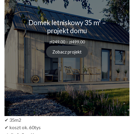
Domek letniskowy 35 m² –
projekt domu
zł
249.00
–
zł
499.00
Zobacz projekt
✔ 35m2
✔ koszt ok. 60tys