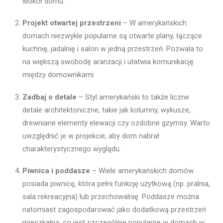
wokół domu.
Projekt otwartej przestrzeni
– W amerykańskich
domach niezwykle popularne są otwarte plany, łączące
kuchnię, jadalnię i salon w jedną przestrzeń. Pozwala to
na większą swobodę aranżacji i ułatwia komunikację
między domownikami.
Zadbaj o detale
– Styl amerykański to także liczne
detale architektoniczne, takie jak kolumny, wykusze,
drewniane elementy elewacji czy ozdobne gzymsy. Warto
uwzględnić je w projekcie, aby dom nabrał
charakterystycznego wyglądu.
Piwnica i poddasze
– Wiele amerykańskich domów
posiada piwnicę, która pełni funkcję użytkową (np. pralnia,
sala rekreacyjna) lub przechowalnię. Poddasze można
natomiast zagospodarować jako dodatkową przestrzeń
mieszkalną, co jest szczególnie popularne w domach w