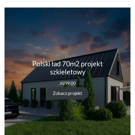
Polski ład 70m2 projekt
szkieletowy
zł
299.00
Zobacz projekt