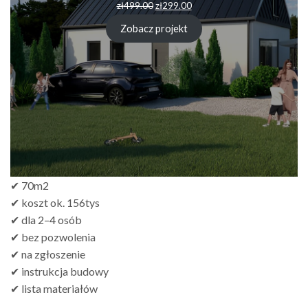
zł
499.00
zł
299.00
Zobacz projekt
✔ 70m2
✔ koszt ok. 156tys
✔ dla 2–4 osób
✔ bez pozwolenia
✔ na zgłoszenie
✔ instrukcja budowy
✔ lista materiałów