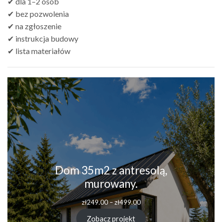
✔ dla 1–2 osób
✔ bez pozwolenia
✔ na zgłoszenie
✔ instrukcja budowy
✔ lista materiałów
Dom 35m2 z antresolą,
murowany.
zł
249.00
–
zł
499.00
Zobacz projekt