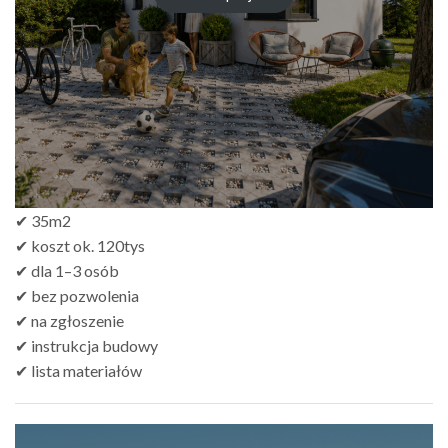
✔ 35m2
✔ koszt ok. 120tys
✔ dla 1–3 osób
✔ bez pozwolenia
✔ na zgłoszenie
✔ instrukcja budowy
✔ lista materiałów