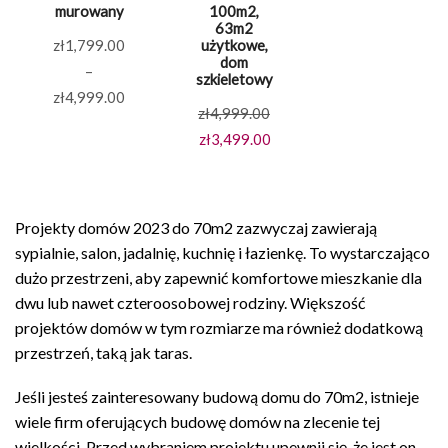
murowany
100m2,
63m2
zł
1,799.00
użytkowe,
dom
–
szkieletowy
Zakres
zł
4,999.00
Pierwotna
zł
4,999.00
cen:
cena
Aktualna
zł
3,499.00
od
wynosiła:
cena
zł1,799.00
zł4,999.00.
wynosi:
do
zł3,499.00.
zł4,999.00
Projekty domów 2023 do 70m2 zazwyczaj zawierają
sypialnie, salon, jadalnię, kuchnię i łazienkę. To wystarczająco
dużo przestrzeni, aby zapewnić komfortowe mieszkanie dla
dwu lub nawet czteroosobowej rodziny. Większość
projektów domów w tym rozmiarze ma również dodatkową
przestrzeń, taką jak taras.
Jeśli jesteś zainteresowany budową domu do 70m2, istnieje
wiele firm oferujących budowę domów na zlecenie tej
wielkości. Przed wybraniem projektu upewnij się, że jest on