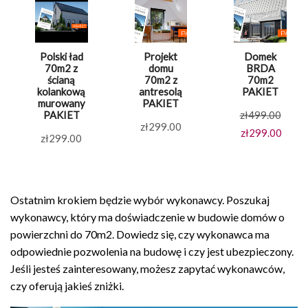
Polski ład
Projekt
Domek
70m2 z
domu
BRDA
ścianą
70m2 z
70m2
kolankową
antresolą
PAKIET
murowany
PAKIET
Pierw
PAKIET
zł
499.00
zł
299.00
cena
Aktua
zł
299.00
zł
299.00
wynos
cena
zł499
wynos
zł299
Ostatnim krokiem będzie wybór wykonawcy. Poszukaj
wykonawcy, który ma doświadczenie w budowie domów o
powierzchni do 70m2. Dowiedz się, czy wykonawca ma
odpowiednie pozwolenia na budowę i czy jest ubezpieczony.
Jeśli jesteś zainteresowany, możesz zapytać wykonawców,
czy oferują jakieś zniżki.