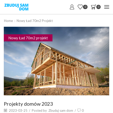
0
0
Home
Nowy Ład 70m2 Projekt
Nowy Ład 70m2 projekt
Projekty domów 2023
2023-03-25
/
Posted by
Zbuduj sam dom
/
0