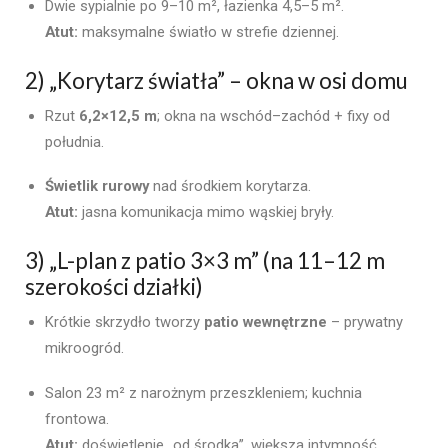
Dwie sypialnie po 9–10 m², łazienka 4,5–5 m².
Atut:
maksymalne światło w strefie dziennej.
2) „Korytarz światła” – okna w osi domu
Rzut
6,2×12,5 m
; okna na wschód–zachód + fixy od
południa.
Świetlik rurowy
nad środkiem korytarza.
Atut:
jasna komunikacja mimo wąskiej bryły.
3) „L-plan z patio 3×3 m” (na 11–12 m
szerokości działki)
Krótkie skrzydło tworzy
patio wewnętrzne
– prywatny
mikroogród.
Salon 23 m² z narożnym przeszkleniem; kuchnia
frontowa.
Atut:
doświetlenie „od środka”, większa intymność.