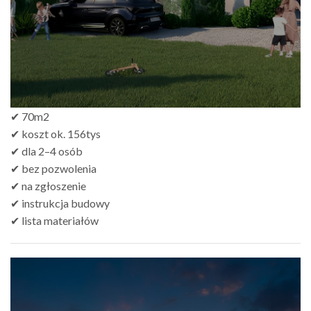
✔ 70m2
✔ koszt ok. 156tys
✔ dla 2–4 osób
✔ bez pozwolenia
✔ na zgłoszenie
✔ instrukcja budowy
✔ lista materiałów