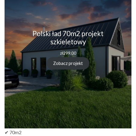
Polski ład 70m2 projekt
szkieletowy
zł
299.00
Zobacz projekt
✔ 70m2