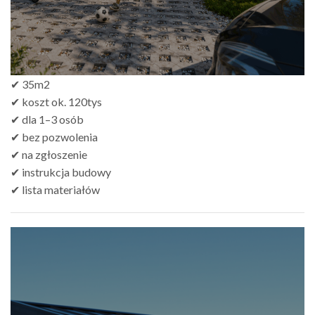
✔ 35m2
✔ koszt ok. 120tys
✔ dla 1–3 osób
✔ bez pozwolenia
✔ na zgłoszenie
✔ instrukcja budowy
✔ lista materiałów