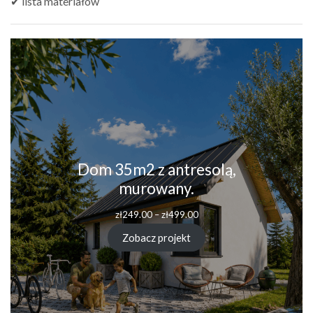
✔ lista materiałów
Dom 35m2 z antresolą,
murowany.
zł
249.00
–
zł
499.00
Zobacz projekt