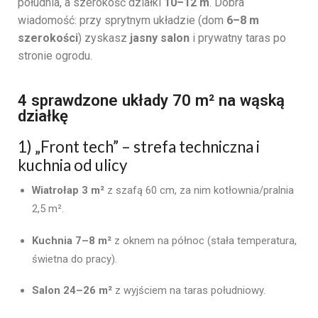
południa, a szerokość działki
10–12 m
. Dobra
wiadomość: przy sprytnym układzie (dom
6–8 m
szerokości
) zyskasz
jasny salon
i prywatny taras po
stronie ogrodu.
4 sprawdzone układy 70 m² na wąską
działkę
1) „Front tech” – strefa techniczna i
kuchnia od ulicy
Wiatrołap 3 m²
z szafą 60 cm, za nim kotłownia/pralnia
2,5 m².
Kuchnia 7–8 m²
z oknem na północ (stała temperatura,
świetna do pracy).
Salon 24–26 m²
z wyjściem na taras południowy.