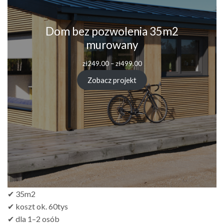
Dom bez pozwolenia 35m2
murowany
zł
249.00
–
zł
499.00
Zobacz projekt
✔ 35m2
✔ koszt ok. 60tys
✔ dla 1–2 osób