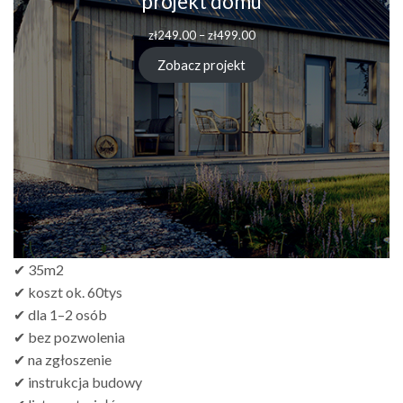
projekt domu
zł
249.00
–
zł
499.00
Zobacz projekt
✔ 35m2
✔ koszt ok. 60tys
✔ dla 1–2 osób
✔ bez pozwolenia
✔ na zgłoszenie
✔ instrukcja budowy