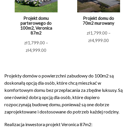
Projekt domu
Projekt domu do
parterowego do
70m2 murowany
100m2, Veronica
87m2
zł
1,799.00
–
Zakres
zł
4,999.00
zł
1,799.00
–
cen:
Zakres
zł
4,999.00
od
cen:
zł1,799.0
od
do
zł1,799.00
Projekty domów o powierzchni zabudowy do 100m2 są
zł4,999.0
do
doskonałą opcją dla osób, które chcą mieszkać w
zł4,999.00
komfortowym domu bez przepłacania za zbędne luksusy. Są
one również dobrą opcją dla osób, które dopiero
rozpoczynają budowę domu, ponieważ są one dobrze
zaprojektowane i dostosowane do potrzeb każdej rodziny.
Realizacja inwestora projekt Veronica 87m2: