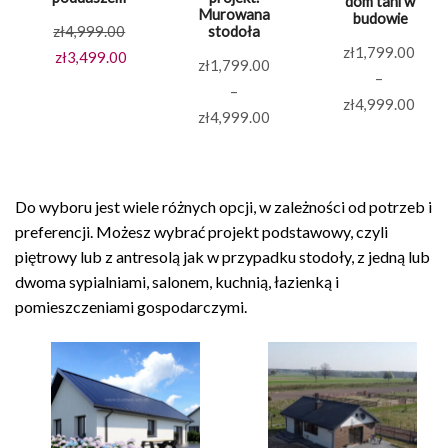
dom tani w
Murowana
budowie
Pierwotna
zł
4,999.00
stodoła
zł
1,799.00
cena
Aktualna
zł
3,499.00
zł
1,799.00
–
wynosiła:
cena
–
Zakr
zł
4,999.00
zł4,999.00.
wynosi:
Zakres
zł
4,999.00
cen:
zł3,499.00.
cen:
od
od
zł1,
zł1,799.00
Do wyboru jest wiele różnych opcji, w zależności od potrzeb i
do
do
preferencji. Możesz wybrać projekt podstawowy, czyli
zł4,
zł4,999.00
piętrowy lub z antresolą jak w przypadku stodoły, z jedną lub
dwoma sypialniami, salonem, kuchnią, łazienką i
pomieszczeniami gospodarczymi.