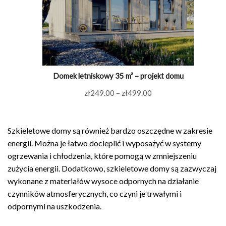
Domek letniskowy 35 m² – projekt domu
Zakres
zł
249.00
–
zł
499.00
cen:
od
Szkieletowe domy są również bardzo oszczędne w zakresie
zł249.00
energii. Można je łatwo docieplić i wyposażyć w systemy
do
ogrzewania i chłodzenia, które pomogą w zmniejszeniu
zł499.00
zużycia energii. Dodatkowo, szkieletowe domy są zazwyczaj
wykonane z materiałów wysoce odpornych na działanie
czynników atmosferycznych, co czyni je trwałymi i
odpornymi na uszkodzenia.