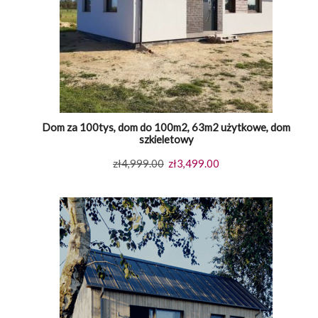
Dom za 100tys, dom do 100m2, 63m2 użytkowe, dom
szkieletowy
Pierwotna
Aktualna
zł
4,999.00
zł
3,499.00
cena
cena
wynosiła:
wynosi:
zł4,999.00.
zł3,499.00.