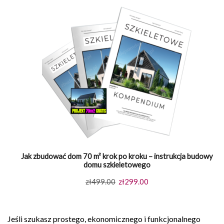
Jak zbudować dom 70 m² krok po kroku – instrukcja budowy
domu szkieletowego
Pierwotna
Aktualna
zł
499.00
zł
299.00
cena
cena
wynosiła:
wynosi:
Jeśli szukasz prostego, ekonomicznego i funkcjonalnego
zł499.00.
zł299.00.