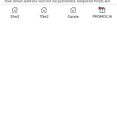
Your email address will not be published. Required fields are
marked
35m2
70m2
Garaże
PROMOCJA
Save my name, email, and website in this browser for the