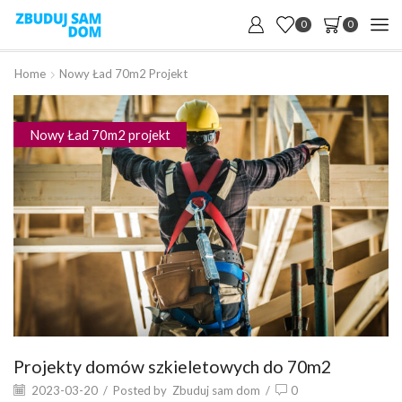
0
0
Home
Nowy Ład 70m2 Projekt
Nowy Ład 70m2 projekt
Projekty domów szkieletowych do 70m2
2023-03-20
/
Posted by
Zbuduj sam dom
/
0