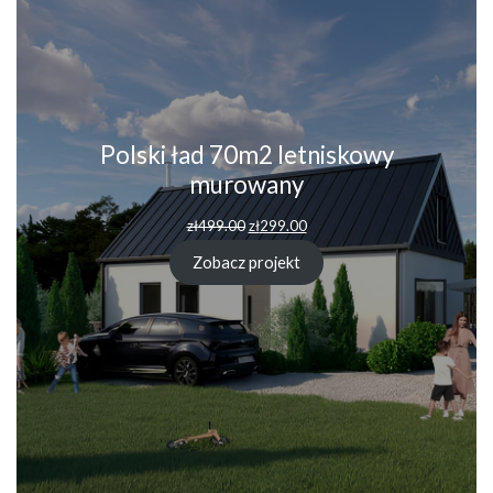
Polski ład 70m2 letniskowy
murowany
zł
499.00
zł
299.00
Zobacz projekt