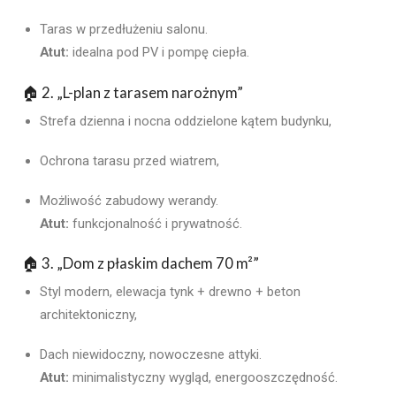
Taras w przedłużeniu salonu.
Atut:
idealna pod PV i pompę ciepła.
🏠 2. „
L-plan z tarasem narożnym
”
Strefa dzienna i nocna oddzielone kątem budynku,
Ochrona tarasu przed wiatrem,
Możliwość zabudowy werandy.
Atut:
funkcjonalność i prywatność.
🏠 3. „
Dom z płaskim dachem 70 m²
”
Styl modern, elewacja tynk + drewno + beton
architektoniczny,
Dach niewidoczny, nowoczesne attyki.
Atut:
minimalistyczny wygląd, energooszczędność.