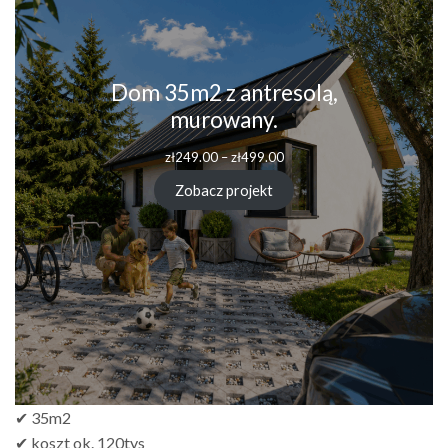
Dom 35m2 z antresolą,
murowany.
zł
249.00
–
zł
499.00
Zobacz projekt
✔ 35m2
✔ koszt ok. 120tys