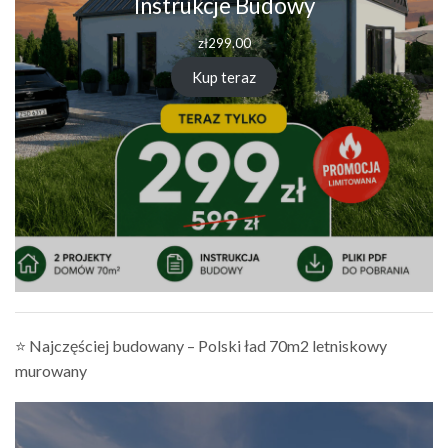
Instrukcje Budowy
zł
299.00
Kup teraz
⭐ Najczęściej budowany – Polski ład 70m2 letniskowy
murowany