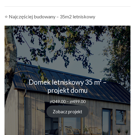
⭐ Najczęściej budowany – 35m2 letniskowy
Domek letniskowy 35 m² –
projekt domu
zł
249.00
–
zł
499.00
Zobacz projekt