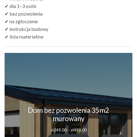
✔ dla 1–3 osób
✔ bez pozwolenia
✔ na zgłoszenie
✔ instrukcja budowy
✔ lista materiałów
Dom bez pozwolenia 35m2
murowany
zł
249.00
–
zł
499.00