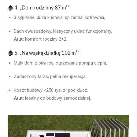
🏠 4. „
Dom rodzinny 87 m²
”
3 sypialnie, duża kuchnia, spiżarnia, kotłownia,
Dach dwuspadowy, klasyczny układ funkcjonalny.
Atut:
komfort rodziny 2+2.
🏠 5. „
Na wąską działkę 102 m²
”
Mały dom z piwnicą, ogrzewany pompą ciepła,
Zadaszony taras, pełna rekuperacja,
Koszt budowy <250 tys. zł pod klucz.
Atut:
idealny do budowy samodzielnej.