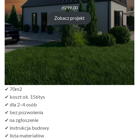
zł
299.00
Zobacz projekt
✔ 70m2
✔ koszt ok. 156tys
✔ dla 2–4 osób
✔ bez pozwolenia
✔ na zgłoszenie
✔ instrukcja budowy
✔ lista materiałów