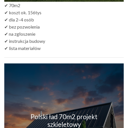
✔ 70m2
✔ koszt ok. 156tys
✔ dla 2–4 osób
✔ bez pozwolenia
✔ na zgłoszenie
✔ instrukcja budowy
✔ lista materiałów
Polski ład 70m2 projekt
szkieletowy