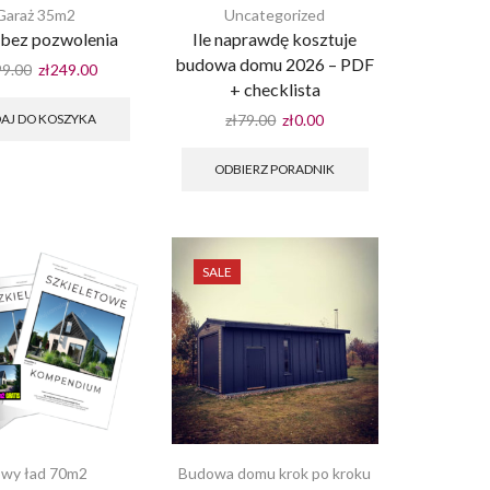
Garaż 35m2
Uncategorized
 bez pozwolenia
Ile naprawdę kosztuje
budowa domu 2026 – PDF
Pierwotna
Aktualna
99.00
zł
249.00
+ checklista
cena
cena
wynosiła:
wynosi:
Pierwotna
Aktualna
AJ DO KOSZYKA
zł
79.00
zł
0.00
zł499.00.
zł249.00.
cena
cena
wynosiła:
wynosi:
ODBIERZ PORADNIK
zł79.00.
zł0.00.
SALE
wy ład 70m2
Budowa domu krok po kroku