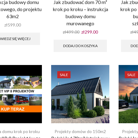
ukcja budowy domu
Jak zbudować dom 70 m²
Jak zb
towego, do projektu
krok po kroku – instrukcja
krok po 
63m2
budowy domu
b
murowanego
sz
zł
599.00
Pierwotna
Aktualna
zł
499.00
zł
299.00
zł
4
cena
cena
WIEDZ SIĘ WIĘCEJ
wynosiła:
wynosi:
DODAJ DO KOSZYKA
DOD
zł499.00.
zł299.00.
SALE
SALE
 domu krok po kroku
Projekty domów do 150m2
Projekt