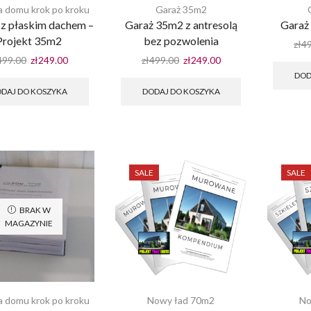
 domu krok po kroku
Garaż 35m2
z płaskim dachem –
Garaż 35m2 z antresolą
Garaż
Projekt 35m2
bez pozwolenia
zł
4
Pierwotna
Aktualna
Pierwotna
Aktualna
499.00
zł
249.00
zł
499.00
zł
249.00
cena
cena
cena
cena
DOD
wynosiła:
wynosi:
wynosiła:
wynosi:
DAJ DO KOSZYKA
DODAJ DO KOSZYKA
zł499.00.
zł249.00.
zł499.00.
zł249.00.
SALE
SALE
BRAK W
MAGAZYNIE
 domu krok po kroku
Nowy ład 70m2
No