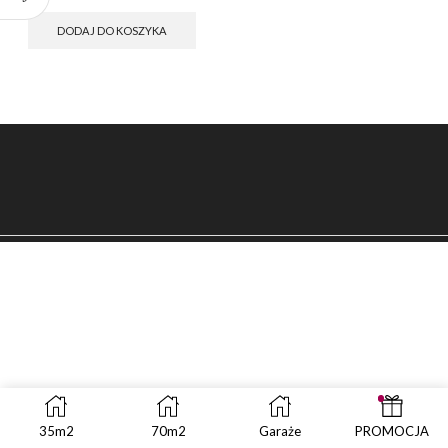
cena
cena
wynosiła:
wynosi:
DODAJ DO KOSZYKA
zł499.00.
zł249.00.
35m2
70m2
Garaże
PROMOCJA