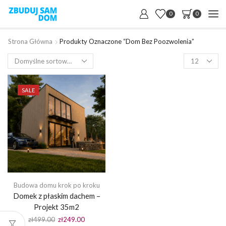
0
0
Strona Główna
Produkty Oznaczone “dom Bez Poozwolenia”
Products
per
page
SALE
Budowa domu krok po kroku
Domek z płaskim dachem –
Projekt 35m2
Pierwotna
Aktualna
zł
499.00
zł
249.00