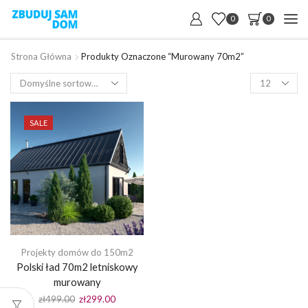
0
0
Strona Główna
Produkty Oznaczone “murowany 70m2”
Products
per
page
SALE
Projekty domów do 150m2
Polski ład 70m2 letniskowy
murowany
Pierwotna
Aktualna
zł
499.00
zł
299.00