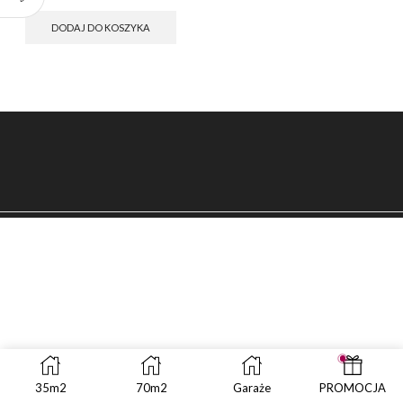
cena
cena
wynosiła:
wynosi:
DODAJ DO KOSZYKA
zł499.00.
zł299.00.
35m2
70m2
Garaże
PROMOCJA