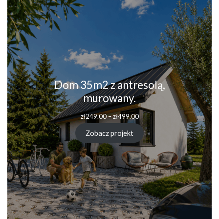
Dom 35m2 z antresolą,
murowany.
Zakres
zł
249.00
–
zł
499.00
cen:
od
Zobacz projekt
zł249.00
do
zł499.00