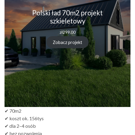
Polski ład 70m2 projekt
szkieletowy
zł
299.00
Zobacz projekt
✔ 70m2
✔ koszt ok. 156tys
✔ dla 2–4 osób
✔ bez pozwolenia