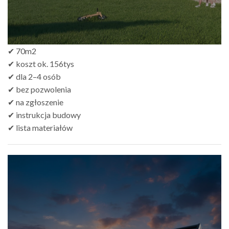
✔ 70m2
✔ koszt ok. 156tys
✔ dla 2–4 osób
✔ bez pozwolenia
✔ na zgłoszenie
✔ instrukcja budowy
✔ lista materiałów