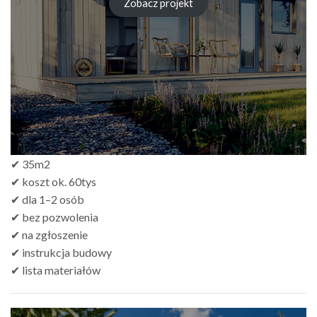
od
Zobacz projekt
zł249.00
do
zł499.00
✔ 35m2
✔ koszt ok. 60tys
✔ dla 1–2 osób
✔ bez pozwolenia
✔ na zgłoszenie
✔ instrukcja budowy
✔ lista materiałów