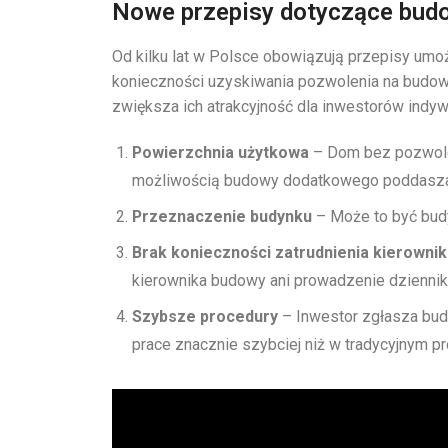
Nowe przepisy dotyczące bud
Od kilku lat w Polsce obowiązują przepisy um
konieczności uzyskiwania pozwolenia na budowę
zwiększa ich atrakcyjność dla inwestorów indy
Powierzchnia użytkowa
– Dom bez pozwole
możliwością budowy dodatkowego poddasza
Przeznaczenie budynku
– Może to być budy
Brak konieczności zatrudnienia kierowni
kierownika budowy ani prowadzenie dzienni
Szybsze procedury
– Inwestor zgłasza bud
prace znacznie szybciej niż w tradycyjnym pr