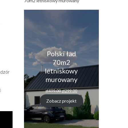
70m2 letniskowy murowany
o
Polski ład
70m2
letniskowy
adzór
murowany
ć
zł
499.00
zł
299.00
Zobacz projekt