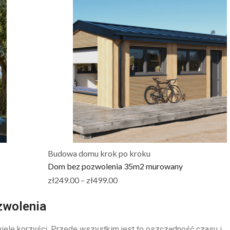
Budowa domu krok po kroku
Dom bez pozwolenia 35m2 murowany
zł
249.00
–
zł
499.00
zwolenia
ele korzyści. Przede wszystkim jest to oszczędność czasu i