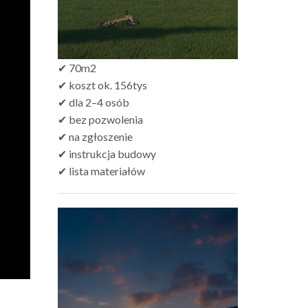
✔ 70m2
✔ koszt ok. 156tys
✔ dla 2–4 osób
✔ bez pozwolenia
✔ na zgłoszenie
✔ instrukcja budowy
✔ lista materiałów