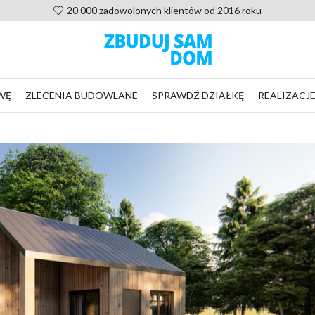
Pomoc po zakupie projektu, nie zostaniesz sam
WĘ
ZLECENIA BUDOWLANE
SPRAWDŹ DZIAŁKĘ
REALIZACJ