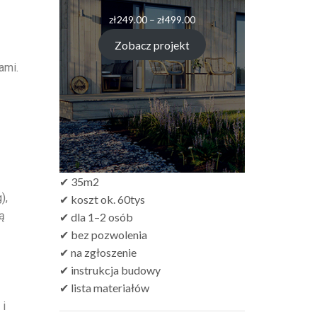
zł
249.00
–
zł
499.00
Zobacz projekt
ami.
✔ 35m2
),
✔ koszt ok. 60tys
ą
✔ dla 1–2 osób
✔ bez pozwolenia
✔ na zgłoszenie
✔ instrukcja budowy
✔ lista materiałów
 i