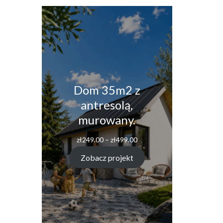
Dom 35m2 z
antresolą,
murowany.
zł
249.00
–
zł
499.00
Zobacz projekt