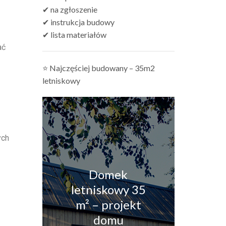
✔ na zgłoszenie
✔ instrukcja budowy
✔ lista materiałów
ać
⭐ Najczęściej budowany – 35m2
letniskowy
ych
Domek
letniskowy 35
m² – projekt
domu