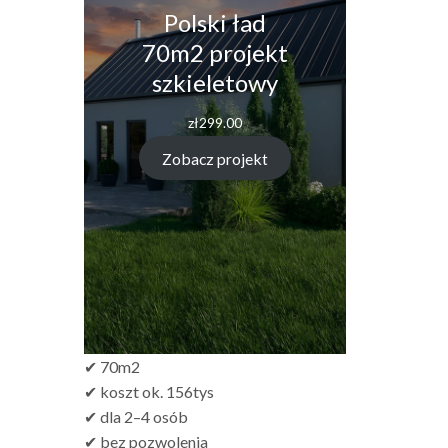
Polski ład
70m2 projekt
szkieletowy
zł
299.00
Zobacz projekt
✔ 70m2
✔ koszt ok. 156tys
✔ dla 2–4 osób
✔ bez pozwolenia