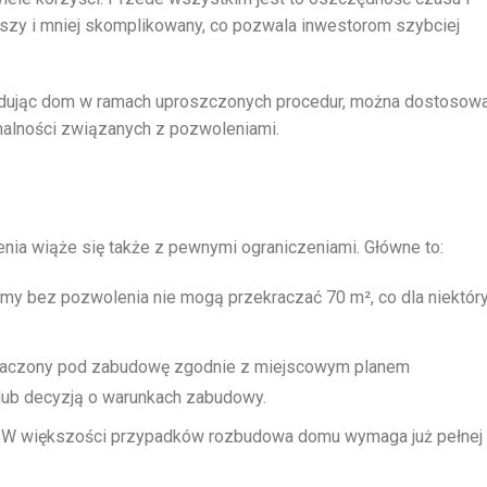
tszy i mniej skomplikowany, co pozwala inwestorom szybciej
Budując dom w ramach uproszczonych procedur, można dostosow
rmalności związanych z pozwoleniami.
ia wiąże się także z pewnymi ograniczeniami. Główne to:
y bez pozwolenia nie mogą przekraczać 70 m², co dla niektór
naczony pod zabudowę zgodnie z miejscowym planem
ub decyzją o warunkach zabudowy.
W większości przypadków rozbudowa domu wymaga już pełnej