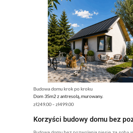
Budowa domu krok po kroku
Dom 35m2 z antresolą, murowany.
zł
249.00
–
zł
499.00
Korzyści budowy domu bez po
Budowa domu bez pozwolenia niesie za sobą wi