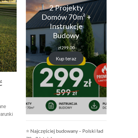
2 Projekty
Domów 70m² +
Instrukcje
Budowy
zł
299.00
Kup teraz
ć
ane
arunki
⭐ Najczęściej budowany – Polski ład