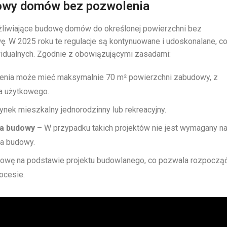
owy domów bez pozwolenia
ożliwiające budowę domów do określonej powierzchni bez
. W 2025 roku te regulacje są kontynuowane i udoskonalane, c
widualnych. Zgodnie z obowiązującymi zasadami:
nia może mieć maksymalnie 70 m² powierzchni zabudowy, z
 użytkowego.
nek mieszkalny jednorodzinny lub rekreacyjny.
ka budowy
– W przypadku takich projektów nie jest wymagany n
ka budowy.
owę na podstawie projektu budowlanego, co pozwala rozpoczą
ocesie.