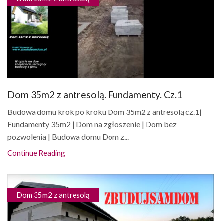
Dom 35m2 z antresolą. Fundamenty. Cz.1
Budowa domu krok po kroku Dom 35m2 z antresolą cz.1|
Fundamenty 35m2 | Dom na zgłoszenie | Dom bez
pozwolenia | Budowa domu Dom z...
Continue Reading
Dom 35m2 z antresolą