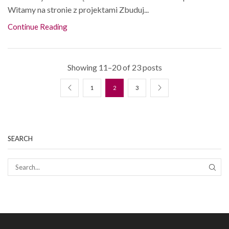
Witamy na stronie z projektami Zbuduj...
Continue Reading
Showing 11–20 of 23 posts
1
2
3
SEARCH
SEAR