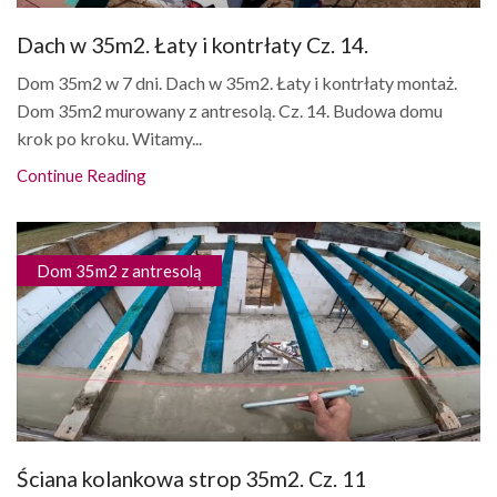
Dach w 35m2. Łaty i kontrłaty Cz. 14.
Dom 35m2 w 7 dni. Dach w 35m2. Łaty i kontrłaty montaż.
Dom 35m2 murowany z antresolą. Cz. 14. Budowa domu
krok po kroku. Witamy...
Continue Reading
Dom 35m2 z antresolą
Ściana kolankowa strop 35m2. Cz. 11