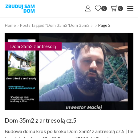
0
0
Home
Posts Tagged "dom 35m2"
Dom 35m2
Page 2
Dom 35m2 z antresolą
Dom 35m2 z antresolą cz.5
Budowa domu krok po kroku Dom 35m2 z antresolą cz.5 | Ile