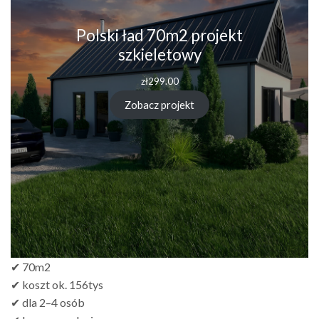
Polski ład 70m2 projekt
szkieletowy
zł
299.00
Zobacz projekt
✔ 70m2
✔ koszt ok. 156tys
✔ dla 2–4 osób