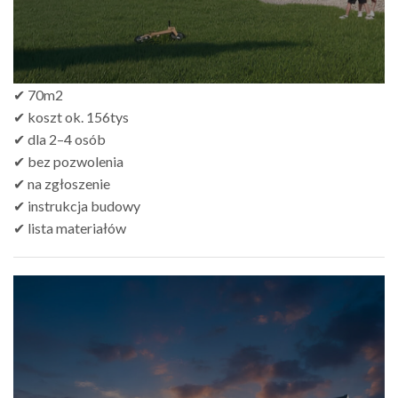
✔ 70m2
✔ koszt ok. 156tys
✔ dla 2–4 osób
✔ bez pozwolenia
✔ na zgłoszenie
✔ instrukcja budowy
✔ lista materiałów