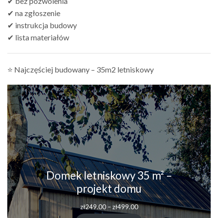
✔ bez pozwolenia
✔ na zgłoszenie
✔ instrukcja budowy
✔ lista materiałów
⭐ Najczęściej budowany – 35m2 letniskowy
Domek letniskowy 35 m² –
projekt domu
Zakres
zł
249.00
–
zł
499.00
cen: