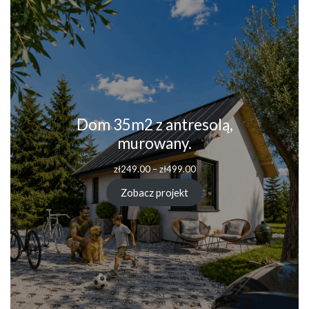
Dom 35m2 z antresolą,
murowany.
Zakres
zł
249.00
–
zł
499.00
cen:
od
Zobacz projekt
zł249.00
do
zł499.00