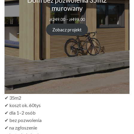
Dom bez pozwolenia 35m2
murowany
Zakres
zł
249.00
–
zł
499.00
cen:
od
Zobacz projekt
zł249.00
do
zł499.00
✔ 35m2
✔ koszt ok. 60tys
✔ dla 1–2 osób
✔ bez pozwolenia
✔ na zgłoszenie