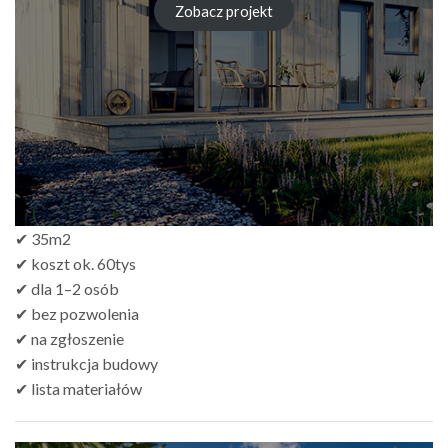
od
Zobacz projekt
zł249.00
do
zł499.00
✔ 35m2
✔ koszt ok. 60tys
✔ dla 1–2 osób
✔ bez pozwolenia
✔ na zgłoszenie
✔ instrukcja budowy
✔ lista materiałów