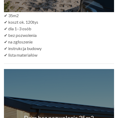
✔ 35m2
✔ koszt ok. 120tys
✔ dla 1–3 osób
✔ bez pozwolenia
✔ na zgłoszenie
✔ instrukcja budowy
✔ lista materiałów