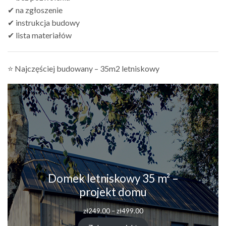
✔ na zgłoszenie
✔ instrukcja budowy
✔ lista materiałów
⭐ Najczęściej budowany – 35m2 letniskowy
Domek letniskowy 35 m² –
projekt domu
zł
249.00
–
zł
499.00