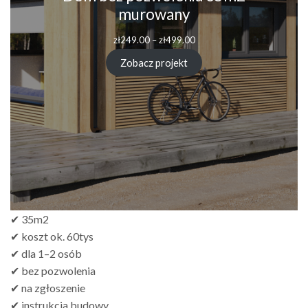
murowany
zł
249.00
–
zł
499.00
Zobacz projekt
✔ 35m2
✔ koszt ok. 60tys
✔ dla 1–2 osób
✔ bez pozwolenia
✔ na zgłoszenie
✔ instrukcja budowy