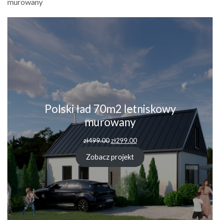
murowany
Polski ład 70m2 letniskowy
murowany
zł
499.00
zł
299.00
Zobacz projekt