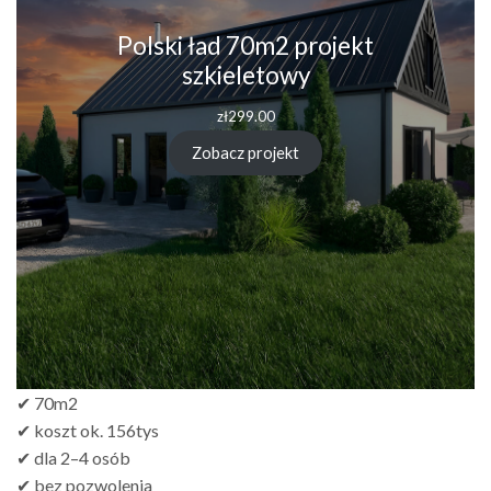
Polski ład 70m2 projekt
szkieletowy
zł
299.00
Zobacz projekt
✔ 70m2
✔ koszt ok. 156tys
✔ dla 2–4 osób
✔ bez pozwolenia