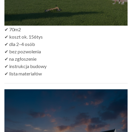
✔ 70m2
✔ koszt ok. 156tys
✔ dla 2–4 osób
✔ bez pozwolenia
✔ na zgłoszenie
✔ instrukcja budowy
✔ lista materiałów