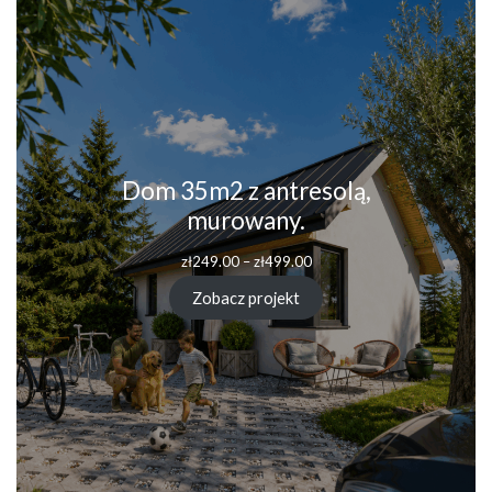
Dom 35m2 z antresolą,
murowany.
zł
249.00
–
zł
499.00
Zobacz projekt