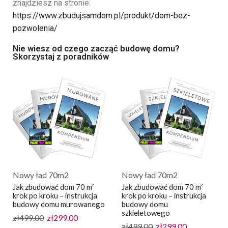
znajdziesz na stronie:
https://www.zbudujsamdom.pl/produkt/dom-bez-
pozwolenia/
Nie wiesz od czego zacząć budowę domu?
Skorzystaj z poradników
Nowy ład 70m2
Nowy ład 70m2
Jak zbudować dom 70 m²
Jak zbudować dom 70 m²
krok po kroku – instrukcja
krok po kroku – instrukcja
budowy domu murowanego
budowy domu
szkieletowego
zł
499.00
zł
299.00
zł
499.00
zł
299.00