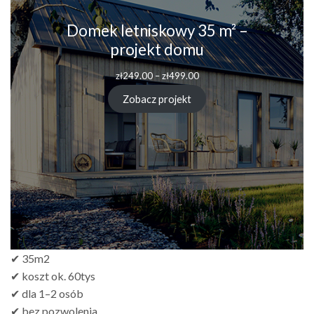
Domek letniskowy 35 m² –
projekt domu
zł
249.00
–
zł
499.00
Zobacz projekt
✔ 35m2
✔ koszt ok. 60tys
✔ dla 1–2 osób
✔ bez pozwolenia