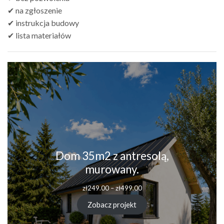
✔ na zgłoszenie
✔ instrukcja budowy
✔ lista materiałów
Dom 35m2 z antresolą,
murowany.
zł
249.00
–
zł
499.00
Zobacz projekt