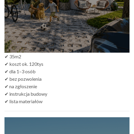
✔ 35m2
✔ koszt ok. 120tys
✔ dla 1–3 osób
✔ bez pozwolenia
✔ na zgłoszenie
✔ instrukcja budowy
✔ lista materiałów